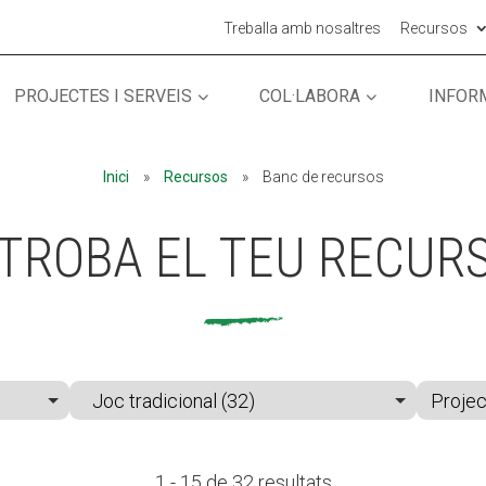
Treballa amb nosaltres
Recursos
PROJECTES I SERVEIS
COL·LABORA
INFOR
MÓN ESCOLAR
MÓN ESCOLAR
ALBERG CENTRE
ALBERG CENTRE
Inici
»
Recursos
»
Banc de recursos
CCIÓ SOCIAL I JOVES
CCIÓ SOCIAL I JOVES
ESPLAIS
ESPLAIS
TROBA EL TEU RECUR
ACTUALITAT
ACTUALITAT
COL·
COL·
Notícies
Notícies
1 - 15 de 32 resultats