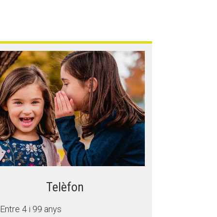
Fes un donatiu
Fes un donatiu
Treballa amb nosaltres
Treballa amb nosaltres
Telèfon
Entre 4 i 99 anys