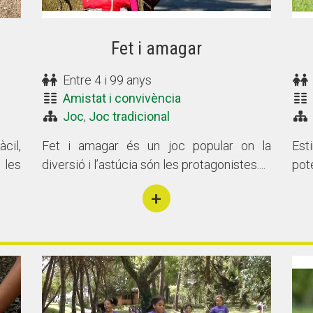
Fet i amagar
Entre 4 i 99 anys
Amistat i convivència
Joc
,
Joc tradicional
cil,
Fet i amagar és un joc popular on la
Est
 les
diversió i l’astúcia són les protagonistes....
pote
+