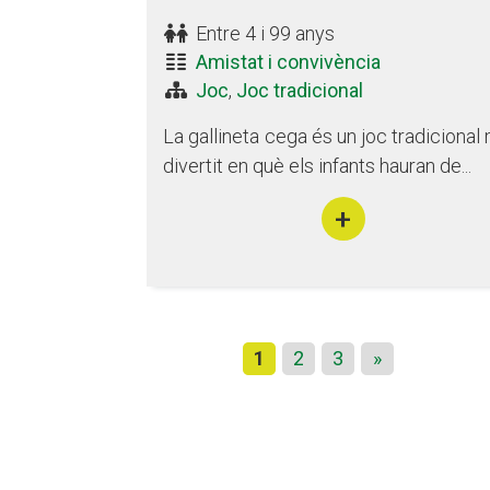
Entre 4 i 99 anys
Amistat i convivència
Joc
,
Joc tradicional
La gallineta cega és un joc tradicional 
divertit en què els infants hauran de...
+
1
2
3
»