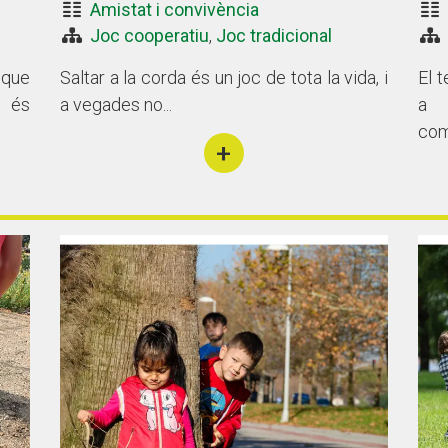
Amistat i convivència
Joc cooperatiu
,
Joc tradicional
 que
Saltar a la corda és un joc de tota la vida, i
El t
ó és
a vegades no...
a 
com
+