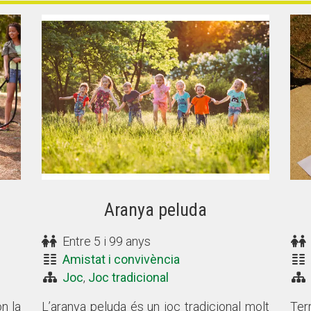
Aranya peluda
Entre 5 i 99 anys
Amistat i convivència
Joc
,
Joc tradicional
on la
L’aranya peluda és un joc tradicional molt
Ter