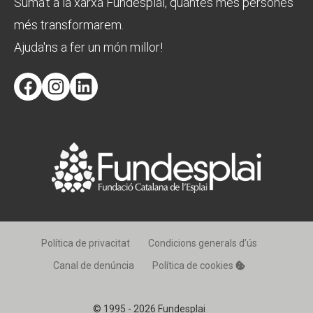
Suma't a la xarxa Fundesplai, quantes més persones
més transformarem.
Ajuda'ns a fer un món millor!
Facebook
Instagram
LinkedIn
Política de privacitat
Condicions generals d’ús
Canal de denúncia
Política de cookies
© 1995 - 2026 Fundesplai