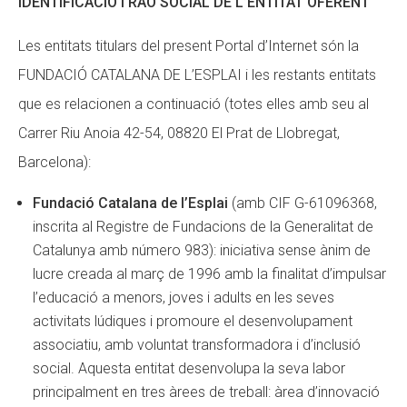
IDENTIFICACIÓ I RAÓ SOCIAL DE L’ENTITAT OFERENT
Fundesplai als mitjans
Les entitats titulars del present Portal d’Internet són la
Xarxes socials
FUNDACIÓ CATALANA DE L’ESPLAI i les restants entitats
que es relacionen a continuació (totes elles amb seu al
COL·LABORA
Carrer Riu Anoia 42-54, 08820 El Prat de Llobregat,
Fes voluntariat
Barcelona):
Fes un donatiu
Fundació Catalana de l’Esplai
(amb CIF G-61096368,
Treballa amb nosaltres
inscrita al Registre de Fundacions de la Generalitat de
Catalunya amb número 983): iniciativa sense ànim de
lucre creada al març de 1996 amb la finalitat d’impulsar
l’educació a menors, joves i adults en les seves
activitats lúdiques i promoure el desenvolupament
associatiu, amb voluntat transformadora i d’inclusió
social. Aquesta entitat desenvolupa la seva labor
principalment en tres àrees de treball: àrea d’innovació