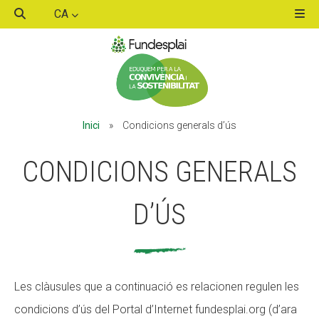
CA
ACTIVITATS D'ESTIU
Inici
»
Condicions generals d’ús
MÓN ESCOLAR
CONDICIONS GENERALS
ALBERG CENTRE ESPLAI
D’ÚS
FORMACIÓ
Les clàusules que a continuació es relacionen regulen les
condicions d’ús del Portal d’Internet fundesplai.org (d’ara
CASES DE COLÒNIES