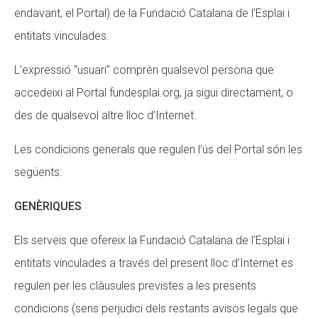
endavant, el Portal) de la Fundació Catalana de l’Esplai i
entitats vinculades.
ACCIÓ SOCIAL I JOVES
L’expressió “usuari” comprèn qualsevol persona que
accedeixi al Portal fundesplai.org, ja sigui directament, o
ESPLAIS
des de qualsevol altre lloc d’Internet.
Les condicions generals que regulen l’ús del Portal són les
SUPORT TERCER SECTOR
següents:
GENÈRIQUES
Els serveis que ofereix la Fundació Catalana de l’Esplai i
entitats vinculades a través del present lloc d’Internet es
regulen per les clàusules previstes a les presents
condicions (sens perjudici dels restants avisos legals que