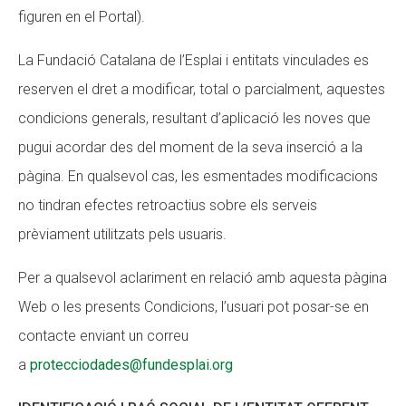
figuren en el Portal).
CONEIX FUNDESPLAI
La Fundació Catalana de l’Esplai i entitats vinculades es
La Fundació
reserven el dret a modificar, total o parcialment, aquestes
L'equip
condicions generals, resultant d’aplicació les noves que
Missió i valors
pugui acordar des del moment de la seva inserció a la
Els comptes clars
pàgina. En qualsevol cas, les esmentades modificacions
no tindran efectes retroactius sobre els serveis
Memòria d'activitats
prèviament utilitzats pels usuaris.
Proposta educativa
Per a qualsevol aclariment en relació amb aquesta pàgina
ACTUALITAT
Web o les presents Condicions, l’usuari pot posar-se en
Notícies
contacte enviant un correu
a
protecciodades@fundesplai.org
Butlletins
Diari de la Fundació