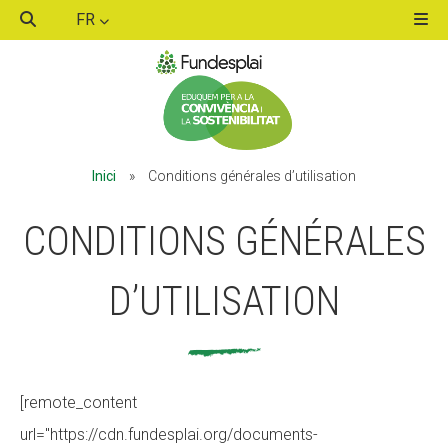
FR
ACTIVITATS D'ESTIU
Inici
»
Conditions générales d’utilisation
MÓN ESCOLAR
CONDITIONS GÉNÉRALES
ALBERG CENTRE ESPLAI
D’UTILISATION
FORMACIÓ
[remote_content
url="https://cdn.fundesplai.org/documents-
CASES DE COLÒNIES