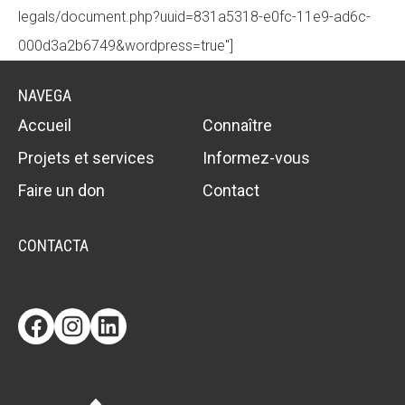
legals/document.php?uuid=831a5318-e0fc-11e9-ad6c-
000d3a2b6749&wordpress=true"]
ACCIÓ SOCIAL I JOVES
NAVEGA
Accueil
Connaître
ESPLAIS
Projets et services
Informez-vous
Faire un don
Contact
SUPORT TERCER SECTOR
CONTACTA
Facebook
Instagram
LinkedIn