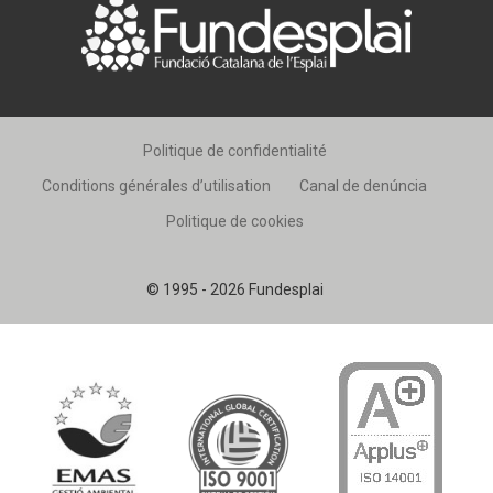
CONEIX FUNDESPLAI
La Fundació
L'equip
Politique de confidentialité
Missió i valors
Conditions générales d’utilisation
Canal de denúncia
Els comptes clars
Politique de cookies
Memòria d'activitats
© 1995 - 2026 Fundesplai
Proposta educativa
ACTUALITAT
Notícies
Butlletins
Diari de la Fundació