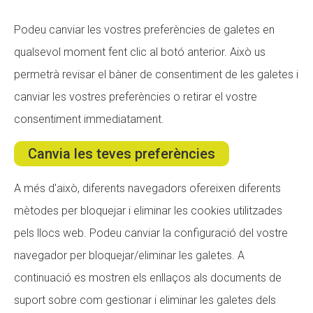
Fundesplai als mitjans
Podeu canviar les vostres preferències de galetes en
Xarxes socials
qualsevol moment fent clic al botó anterior. Això us
permetrà revisar el bàner de consentiment de les galetes i
COL·LABORA
canviar les vostres preferències o retirar el vostre
Fes voluntariat
consentiment immediatament.
Fes un donatiu
Canvia les teves preferències
Treballa amb nosaltres
A més d'això, diferents navegadors ofereixen diferents
mètodes per bloquejar i eliminar les cookies utilitzades
pels llocs web. Podeu canviar la configuració del vostre
navegador per bloquejar/eliminar les galetes. A
continuació es mostren els enllaços als documents de
suport sobre com gestionar i eliminar les galetes dels