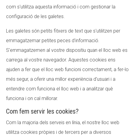
com s'utilitza aquesta informació i com gestionar la
configuració de les galetes.
ACCIÓ SOCIAL I JOVES
Les galetes són petits fitxers de text que s'utilitzen per
emmagatzemar petites peces d'informació.
ESPLAIS
S'emmagatzemen al vostre dispositiu quan el lloc web es
carrega al vostre navegador. Aquestes cookies ens
ajuden a fer que el lloc web funcioni correctament, a fer-lo
SUPORT TERCER SECTOR
més segur, a oferir una millor experiència d'usuari i a
entendre com funciona el lloc web i a analitzar què
funciona i on cal millorar.
Com fem servir les cookies?
Com la majoria dels serveis en línia, el nostre lloc web
utilitza cookies pròpies i de tercers per a diversos