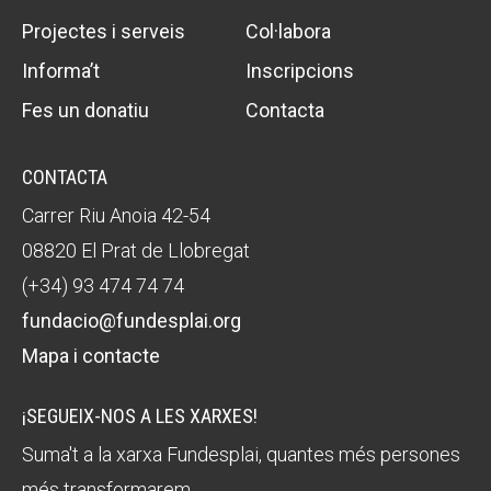
Projectes i serveis
Col·labora
Informa’t
Inscripcions
Fes un donatiu
Contacta
CONTACTA
Carrer Riu Anoia 42-54
08820 El Prat de Llobregat
(+34) 93 474 74 74
fundacio@fundesplai.org
Mapa i contacte
¡SEGUEIX-NOS A LES XARXES!
Suma't a la xarxa Fundesplai, quantes més persones
més transformarem.