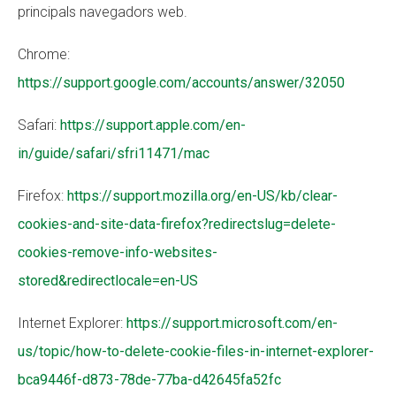
principals navegadors web.
Chrome:
https://support.google.com/accounts/answer/32050
Safari:
https://support.apple.com/en-
in/guide/safari/sfri11471/mac
Firefox:
https://support.mozilla.org/en-US/kb/clear-
cookies-and-site-data-firefox?redirectslug=delete-
cookies-remove-info-websites-
stored&redirectlocale=en-US
Internet Explorer:
https://support.microsoft.com/en-
us/topic/how-to-delete-cookie-files-in-internet-explorer-
bca9446f-d873-78de-77ba-d42645fa52fc