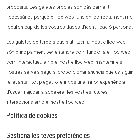
propòsits. Les galetes pròpies són bàsicament
CONEIX FUNDESPLAI
necessàries perquè el lloc web funcioni correctament i no
La Fundació
recullen cap de les vostres dades d'identificació personal.
L'equip
Les galetes de tercers que s'utilitzen al nostre lloc web
Missió i valors
són principalment per entendre com funciona el lloc web,
Els comptes clars
com interactueu amb el nostre lloc web, mantenir els
nostres serveis segurs, proporcionar anuncis que us siguin
Memòria d'activitats
rellevants i, tot plegat, oferir-vos una millor experiència
Proposta educativa
d'usuari i ajudar a accelerar les vostres futures
ACTUALITAT
interaccions amb el nostre lloc web.
Política de cookies
Notícies
Butlletins
Gestiona les teves preferències
Diari de la Fundació