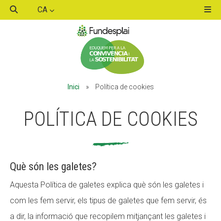
CA
ACTIVITATS D'ESTIU
Inici
»
Política de cookies
MÓN ESCOLAR
POLÍTICA DE COOKIES
ALBERG CENTRE ESPLAI
Què són les galetes?
FORMACIÓ
Aquesta Política de galetes explica què són les galetes i
com les fem servir, els tipus de galetes que fem servir, és
CASES DE COLÒNIES
a dir, la informació que recopilem mitjançant les galetes i