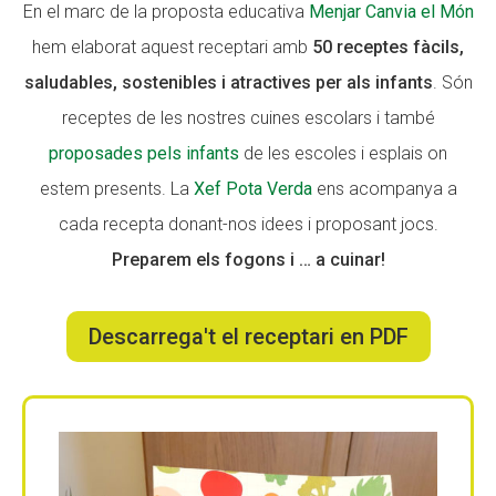
En el marc de la proposta educativa
Menjar Canvia el Món
hem elaborat aquest receptari amb
50 receptes fàcils,
ACCIÓ SOCIAL I JOVES
ACCIÓ SOCIAL I JOVES
saludables, sostenibles i atractives per als infants
. Són
receptes de les nostres cuines escolars i també
proposades pels infants
de les escoles i esplais on
ESPLAIS
ESPLAIS
estem presents. La
Xef Pota Verda
ens acompanya a
cada recepta donant-nos idees i proposant jocs.
SUPORT TERCER SECTOR
SUPORT TERCER SECTOR
Preparem els fogons i … a cuinar!
Descarrega't el receptari en PDF