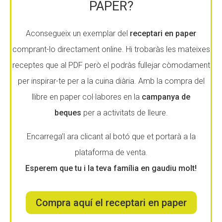
PAPER?
Fundesplai als mitjans
Fundesplai als mitjans
Aconsegueix un exemplar del
receptari en paper
Xarxes socials
Xarxes socials
comprant-lo directament online. Hi trobaràs les mateixes
COL·LABORA
COL·LABORA
receptes que al PDF però el podràs fullejar còmodament
per inspirar-te per a la cuina diària. Amb la compra del
Fes voluntariat
Fes voluntariat
llibre en paper col·labores en la
campanya de
Fes un donatiu
Fes un donatiu
beques
per a activitats de lleure.
Treballa amb nosaltres
Treballa amb nosaltres
Encarrega’l ara clicant al botó que et portarà a la
plataforma de venta.
Esperem que tu i la teva família en gaudiu molt!
Compra aquí el receptari en paper