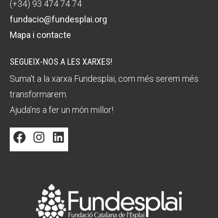
(+34) 93 474 74 74
fundacio@fundesplai.org
Mapa i contacte
SEGUEIX-NOS A LES XARXES!
Suma't a la xarxa Fundesplai, com més serem més
transformarem.
Ajuda'ns a fer un món millor!
Facebook
Instagram
LinkedIn