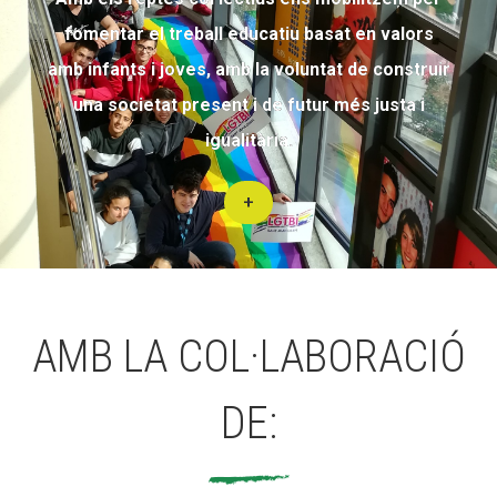
fomentar el treball educatiu basat en valors
amb infants i joves, amb la voluntat de construir
una societat present i de futur més justa i
igualitària.
+
AMB LA COL·LABORACIÓ
DE: