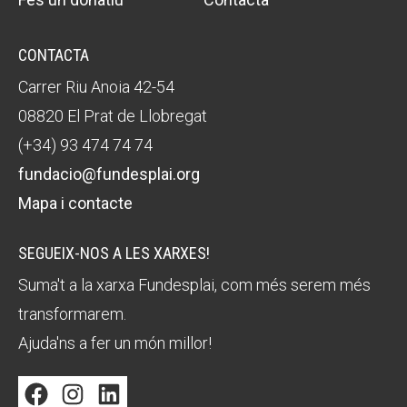
CONTACTA
Carrer Riu Anoia 42-54
08820 El Prat de Llobregat
(+34) 93 474 74 74
fundacio@fundesplai.org
Mapa i contacte
SEGUEIX-NOS A LES XARXES!
Suma't a la xarxa Fundesplai, com més serem més
transformarem.
Ajuda'ns a fer un món millor!
Facebook
Instagram
LinkedIn