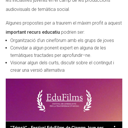
les iniciatives juvenils en el camp de les produccions
audiovisuals de temàtica social.
CONEIX FUNDESPLAI
CONEIX FUNDESPLAI
La Fundació
La Fundació
Algunes propostes per a traurem el màxim profit a aquest
important recurs educatiu
podrien ser:
L'equip
L'equip
Organització d’un cinefòrum amb els grups de joves
Missió i valors
Missió i valors
Convidar a algun ponent expert en alguna de les
Els comptes clars
Els comptes clars
temàtiques tractades per aprofundir–ne.
Visionar algun dels curts, discutir sobre el contingut i
Memòria d'activitats
Memòria d'activitats
crear una versió alternativa
Proposta educativa
Proposta educativa
ACTUALITAT
ACTUALITAT
Notícies
Notícies
Butlletins
Butlletins
Diari de la Fundació
Diari de la Fundació