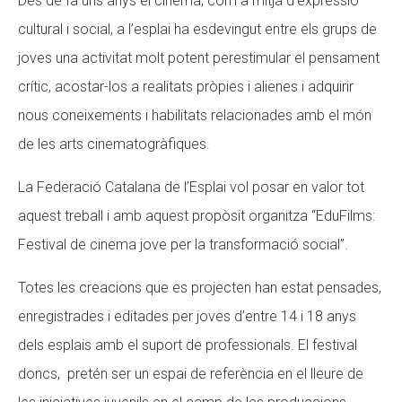
Des de fa uns anys el cinema, com a mitjà d’expressió
cultural i social, a l’esplai ha esdevingut entre els grups de
joves una activitat molt potent perestimular el pensament
ACCIÓ SOCIAL I JOVES
ACCIÓ SOCIAL I JOVES
crític, acostar-los a realitats pròpies i alienes i adquirir
nous coneixements i habilitats relacionades amb el món
ESPLAIS
ESPLAIS
de les arts cinematogràfiques.
La Federació Catalana de l’Esplai vol posar en valor tot
SUPORT TERCER SECTOR
SUPORT TERCER SECTOR
aquest treball i amb aquest propòsit organitza “EduFilms:
Festival de cinema jove per la transformació social”.
Totes les creacions que es projecten han estat pensades,
enregistrades i editades per joves d’entre 14 i 18 anys
dels esplais amb el suport de professionals. El festival
doncs, pretén ser un espai de referència en el lleure de