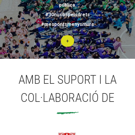
pública.
#30nusospelsdrets
#mespontsmenysmurs
+
AMB EL SUPORT I LA
COL·LABORACIÓ DE