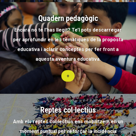
Quadern pedagògic
Encara no te l’has llegit? Te’l pots descarregar
per aprofundir en les temàtiques de la proposta
educativa i aclarir conceptes per fer front a
aquesta aventura educativa.
+
Reptes col·lectius
Amb els reptes col·lectius ens mobilitzem en un
moment puntual per reforçar la incidència