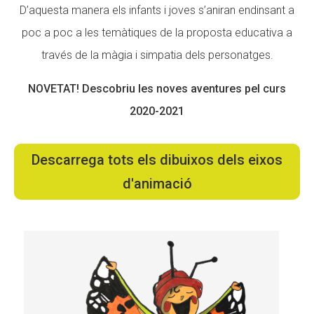
D’aquesta manera els infants i joves s’aniran endinsant a
poc a poc a les temàtiques de la proposta educativa a
ACCIÓ SOCIAL I JOVES
ACCIÓ SOCIAL I JOVES
través de la màgia i simpatia dels personatges.
NOVETAT! Descobriu les noves aventures pel curs
ESPLAIS
ESPLAIS
2020-2021
Descarrega tots els dibuixos dels eixos
SUPORT TERCER SECTOR
SUPORT TERCER SECTOR
d'animació