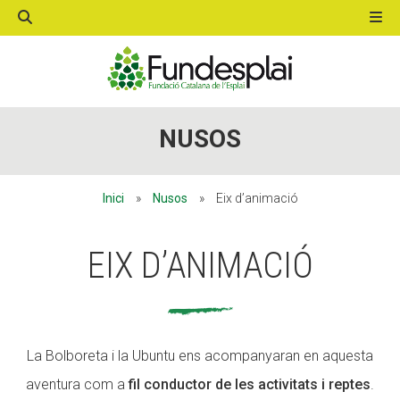
ACTIVITATS D'ESTIU
ACTIVITATS D'ESTIU
NUSOS
MÓN ESCOLAR
MÓN ESCOLAR
Inici
»
Nusos
»
Eix d’animació
ALBERG CENTRE ESPLAI
ALBERG CENTRE ESPLAI
EIX D’ANIMACIÓ
FORMACIÓ
FORMACIÓ
La Bolboreta i la Ubuntu ens acompanyaran en aquesta
aventura com a
fil conductor de les activitats i reptes
.
CASES DE COLÒNIES
CASES DE COLÒNIES