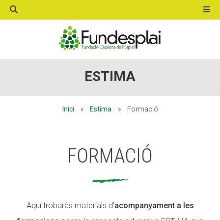
ACTIVITATS D'ESTIU
ACTIVITATS D'ESTIU
ESTIMA
MÓN ESCOLAR
MÓN ESCOLAR
Inici
»
Estima
»
Formació
ALBERG CENTRE ESPLAI
ALBERG CENTRE ESPLAI
FORMACIÓ
FORMACIÓ
FORMACIÓ
Aquí trobaràs materials d’
acompanyament a les
CASES DE COLÒNIES
CASES DE COLÒNIES