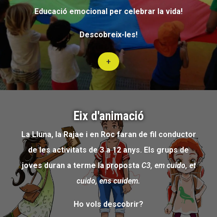
Educació emocional per celebrar la vida!
Descobreix-les!
+
Eix d'animació
La Lluna, la Rajae i en Roc faran de fil conductor
de les activitats de 3 a 12 anys. Els grups de
joves duran a terme la proposta
C3, em cuido, et
cuido, ens cuidem.
Ho vols descobrir?