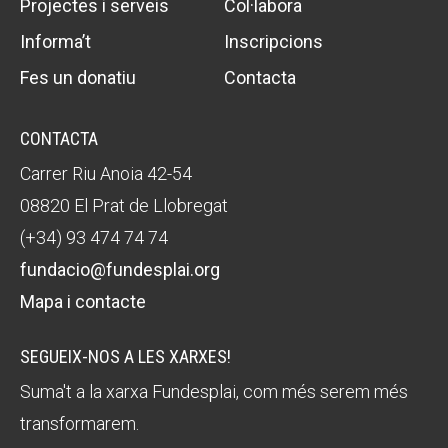
Projectes i serveis
Col·labora
Informa’t
Inscripcions
Fes un donatiu
Contacta
CONTACTA
Carrer Riu Anoia 42-54
08820 El Prat de Llobregat
(+34) 93 474 74 74
fundacio@fundesplai.org
Mapa i contacte
SEGUEIX-NOS A LES XARXES!
Suma't a la xarxa Fundesplai, com més serem més
transformarem.