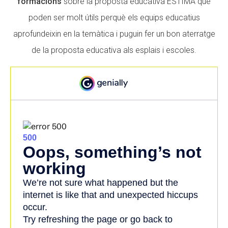
formacions
sobre la proposta educativa ESTIMA que
poden ser molt útils perquè els equips educatius
aprofundeixin en la temàtica i puguin fer un bon aterratge
ACCIÓ SOCIAL I JOVES
ACCIÓ SOCIAL I JOVES
de la proposta educativa als esplais i escoles.
ESPLAIS
ESPLAIS
SUPORT TERCER SECTOR
SUPORT TERCER SECTOR