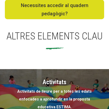
Necessites accedir al quadern
Fundesplai als mitjans
Fundesplai als mitjans
pedagògic?
Xarxes socials
Xarxes socials
COL·LABORA
COL·LABORA
ALTRES ELEMENTS CLAU
Fes voluntariat
Fes voluntariat
Fes un donatiu
Fes un donatiu
Treballa amb nosaltres
Treballa amb nosaltres
Activitats
Activitats de lleure per a totes les edats
enfocades a aprofundir en la proposta
educativa ESTIMA.