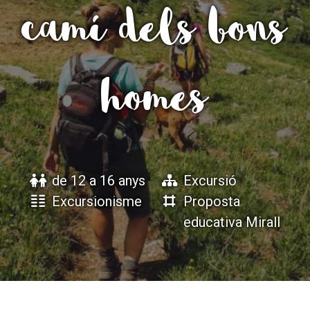
camí dels bons
ACCIÓ SOCIAL I JOVES
ACCIÓ SOCIAL I JOVES
homes
ESPLAIS
ESPLAIS
SUPORT TERCER SECTOR
SUPORT TERCER SECTOR
de 12 a 16 anys
Excursió
Excursionisme
Proposta
educativa Mirall