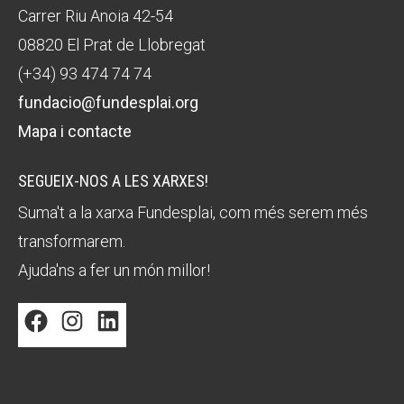
Carrer Riu Anoia 42-54
08820 El Prat de Llobregat
(+34) 93 474 74 74
fundacio@fundesplai.org
Mapa i contacte
SEGUEIX-NOS A LES XARXES!
Suma't a la xarxa Fundesplai, com més serem més
transformarem.
Ajuda'ns a fer un món millor!
Facebook
Instagram
LinkedIn