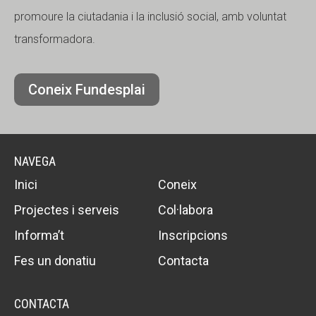
promoure la ciutadania i la inclusió social, amb voluntat
transformadora.
Coneix Fundesplai
NAVEGA
Inici
Coneix
Projectes i serveis
Col·labora
Informa’t
Inscripcions
Fes un donatiu
Contacta
CONTACTA