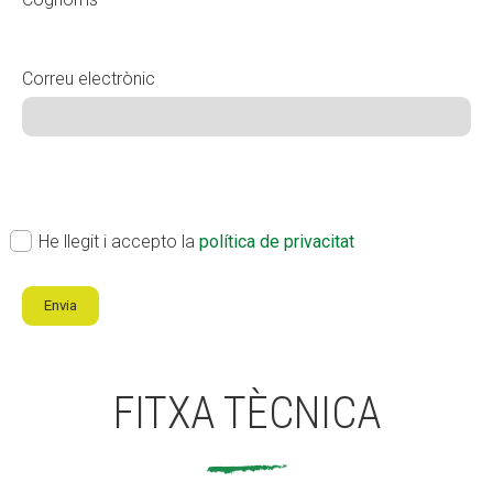
Correu electrònic
ok
(Obligatori)
He llegit i accepto la
política de privacitat
Envia
FITXA TÈCNICA