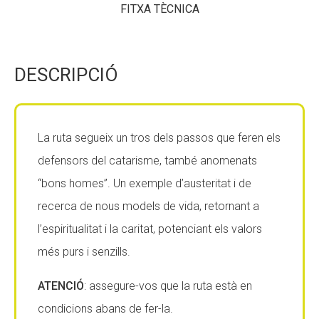
FITXA TÈCNICA
Fundesplai als mitjans
Fundesplai als mitjans
Xarxes socials
Xarxes socials
DESCRIPCIÓ
COL·LABORA
COL·LABORA
Fes voluntariat
Fes voluntariat
La ruta segueix un tros dels passos que feren els
Fes un donatiu
Fes un donatiu
defensors del catarisme, també anomenats
Treballa amb nosaltres
Treballa amb nosaltres
“bons homes”. Un exemple d’austeritat i de
recerca de nous models de vida, retornant a
l’espiritualitat i la caritat, potenciant els valors
més purs i senzills.
ATENCIÓ
: assegure-vos que la ruta està en
condicions abans de fer-la.