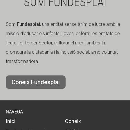
SOM FUNDESPLAI
i
d
e
n
Som
Fundesplai
, una entitat sense ànim de lucre amb la
c
i
missió d'educar els infants i joves, enfortir les entitats de
a
lleure i el Tercer Sector, millorar el medi ambient i
l
i
promoure la ciutadania i la inclusió social, amb voluntat
t
transformadora.
a
t
*
Coneix Fundesplai
NAVEGA
Inici
Coneix