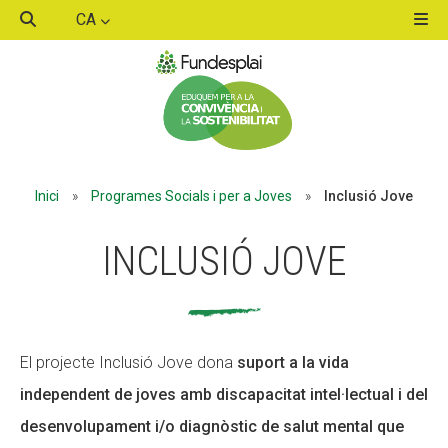
CA
ACTIVITATS D'ESTIU
ACTIVITATS D'ESTIU
MÓN ESCOLAR
MÓN ESCOLAR
Inici
»
Programes Socials i per a Joves
»
Inclusió Jove
INCLUSIÓ JOVE
ALBERG CENTRE ESPLAI
ALBERG CENTRE ESPLAI
FORMACIÓ
FORMACIÓ
El projecte Inclusió Jove dona
suport a la vida
independent de joves amb discapacitat intel·lectual i del
desenvolupament i/o diagnòstic de salut mental que
CASES DE COLÒNIES
CASES DE COLÒNIES