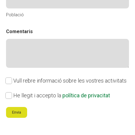
Població
Comentaris
Subscripció
Vull rebre informació sobre les vostres activitats
butlletí
Política
He llegit i accepto la
política de privacitat
de
Envia
privacitat
(Obligatori)