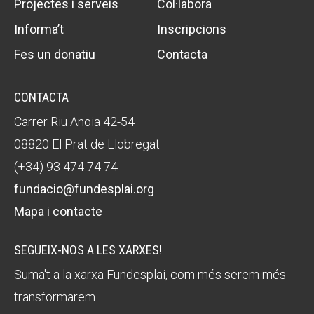
Projectes i serveis
Col·labora
Informa’t
Inscripcions
Fes un donatiu
Contacta
CONTACTA
Carrer Riu Anoia 42-54
08820 El Prat de Llobregat
(+34) 93 474 74 74
fundacio@fundesplai.org
Mapa i contacte
SEGUEIX-NOS A LES XARXES!
Suma't a la xarxa Fundesplai, com més serem més
transformarem.