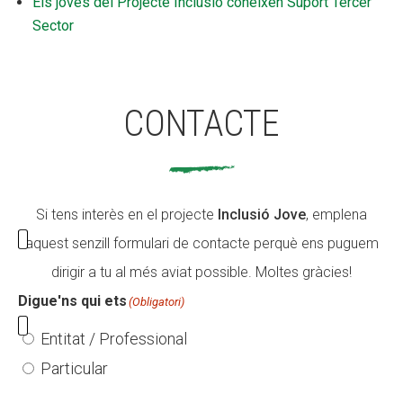
Els joves del Projecte Inclusió coneixen Suport Tercer
Sector
CONTACTE
Si tens interès en el projecte
Inclusió Jove
, emplena
aquest senzill formulari de contacte perquè ens puguem
dirigir a tu al més aviat possible. Moltes gràcies!
Digue'ns qui ets
(Obligatori)
Entitat / Professional
Particular