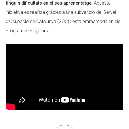
tinguin dificultats en el seu aprenentatge
. Aquesta
iniciativa es realitza gràcies a una subvenció del Servei
ACCIÓ SOCIAL I JOVES
ACCIÓ SOCIAL I JOVES
d’Ocupació de Catalunya (SOC) i està emmarcada en els
Programes Singulars.
ESPLAIS
ESPLAIS
SUPORT TERCER SECTOR
SUPORT TERCER SECTOR