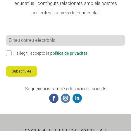
educatius i continguts relacionats amb els nostres
projectes i serveis de Fundesplai!
C
o
r
r
P
He llegit i accepto la
política de privacitat
e
o
u
l
e
í
Subscriu-te
l
t
e
i
c
c
Segueix-nos també a les xarxes socials
t
a
r
d
ò
e
n
c
i
o
c
n
*
f