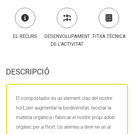
CONEIX FUNDESPLAI
CONEIX FUNDESPLAI



La Fundació
La Fundació
L'equip
L'equip
EL RECURS
DESENVOLUPAMENT
FITXA TÈCNICA
DE L'ACTIVITAT
Missió i valors
Missió i valors
Els comptes clars
Els comptes clars
Memòria d'activitats
Memòria d'activitats
DESCRIPCIÓ
Proposta educativa
Proposta educativa
ACTUALITAT
ACTUALITAT
El compostador és un element clau del nostre
hort, per augmentar la biodiversitat, reciclar la
Notícies
Notícies
matèria orgànica i fabricar el nostre propi adob
Butlletins
Butlletins
orgànic per a l’hort. Us animeu a tenir-ne un al
Diari de la Fundació
Diari de la Fundació