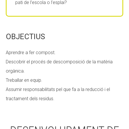
pati de l’escola o l’esplai?
Fundesplai als mitjans
Fundesplai als mitjans
Xarxes socials
Xarxes socials
OBJECTIUS
COL·LABORA
COL·LABORA
Fes voluntariat
Fes voluntariat
Aprendre a fer compost.
Fes un donatiu
Fes un donatiu
Descobrir el procés de descomposició de la matèria
Treballa amb nosaltres
Treballa amb nosaltres
orgànica.
Treballar en equip.
Assumir responsabilitats pel que fa a la reducció i el
tractament dels residus.