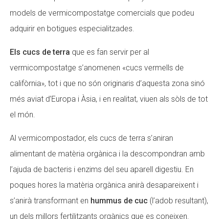
models de vermicompostatge comercials que podeu
adquirir en botigues especialitzades.
Els cucs de terra
que es fan servir per al
vermicompostatge s’anomenen «cucs vermells de
califòrnia», tot i que no són originaris d’aquesta zona sinó
més aviat d’Europa i Àsia, i en realitat, viuen als sòls de tot
el món.
Al vermicompostador, els cucs de terra s’aniran
alimentant de matèria orgànica i la descompondran amb
l’ajuda de bacteris i enzims del seu aparell digestiu. En
poques hores la matèria orgànica anirà desapareixent i
s’anirà transformant en
hummus de cuc
(l’adob resultant),
un dels millors fertilitzants orgànics que es coneixen.