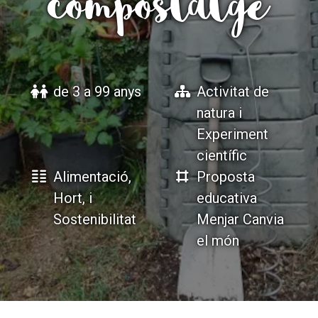
compostatge
ACCIÓ SOCIAL I JOVES
ACCIÓ SOCIAL I JOVES
de 3 a 99 anys
Activitat de
ESPLAIS
ESPLAIS
natura i
Experiment
científic
SUPORT TERCER SECTOR
SUPORT TERCER SECTOR
Alimentació,
Proposta
Hort, i
educativa
Sostenibilitat
Menjar Canvia
el món