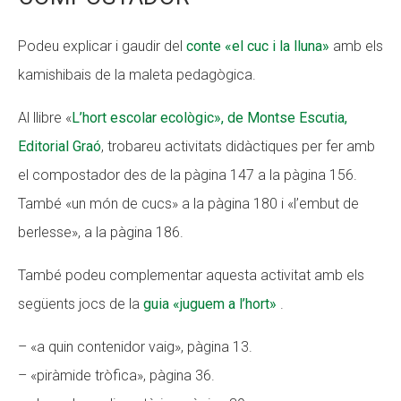
Podeu explicar i gaudir del
conte «el cuc i la lluna»
amb els
kamishibais de la maleta pedagògica.
Al llibre «
L’hort escolar ecològic», de Montse Escutia,
Editorial Graó
, trobareu activitats didàctiques per fer amb
el compostador des de la pàgina 147 a la pàgina 156.
També «un món de cucs» a la pàgina 180 i «l’embut de
berlesse», a la pàgina 186.
També podeu complementar aquesta activitat amb els
següents jocs de la
guia «juguem a l’hort»
.
– «a quin contenidor vaig», pàgina 13.
– «piràmide tròfica», pàgina 36.