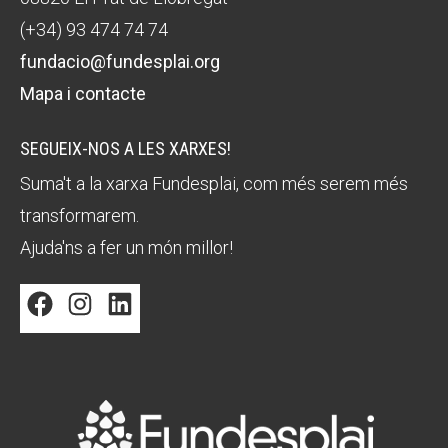
(+34) 93 474 74 74
fundacio@fundesplai.org
Mapa i contacte
SEGUEIX-NOS A LES XARXES!
Suma't a la xarxa Fundesplai, com més serem més
transformarem.
Ajuda'ns a fer un món millor!
Facebook
Instagram
LinkedIn