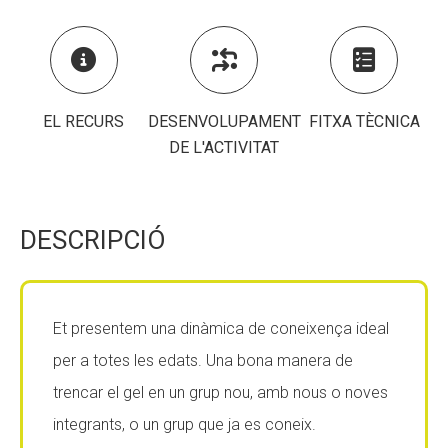
CONEIX FUNDESPLAI
CONEIX FUNDESPLAI



La Fundació
La Fundació
L'equip
L'equip
EL RECURS
DESENVOLUPAMENT
FITXA TÈCNICA
DE L'ACTIVITAT
Missió i valors
Missió i valors
Els comptes clars
Els comptes clars
Memòria d'activitats
Memòria d'activitats
DESCRIPCIÓ
Proposta educativa
Proposta educativa
ACTUALITAT
ACTUALITAT
Et presentem una dinàmica de coneixença ideal
per a totes les edats. Una bona manera de
Notícies
Notícies
trencar el gel en un grup nou, amb nous o noves
Butlletins
Butlletins
integrants, o un grup que ja es coneix.
Diari de la Fundació
Diari de la Fundació