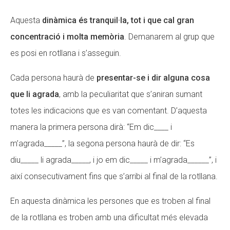
Aquesta
dinàmica és tranquil·la, tot i que cal gran
concentració i molta memòria
. Demanarem al grup que
es posi en rotllana i s’asseguin.
Cada persona haurà de
presentar-se i dir alguna cosa
que li agrada
, amb la peculiaritat que s’aniran sumant
totes les indicacions que es van comentant. D’aquesta
manera la primera persona dirà: “Em dic____ i
m’agrada_____”, la segona persona haurà de dir: “Es
diu_____ li agrada_____, i jo em dic_____ i m’agrada______”, i
així consecutivament fins que s’arribi al final de la rotllana.
En aquesta dinàmica les persones que es troben al final
de la rotllana es troben amb una dificultat més elevada