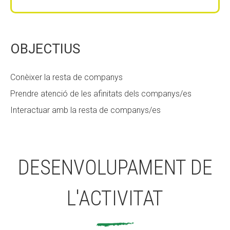
Fundesplai als mitjans
Fundesplai als mitjans
Xarxes socials
Xarxes socials
OBJECTIUS
COL·LABORA
COL·LABORA
Conèixer la resta de companys
Fes voluntariat
Fes voluntariat
Prendre atenció de les afinitats dels companys/es
Fes un donatiu
Fes un donatiu
Interactuar amb la resta de companys/es
Treballa amb nosaltres
Treballa amb nosaltres
DESENVOLUPAMENT DE
L'ACTIVITAT