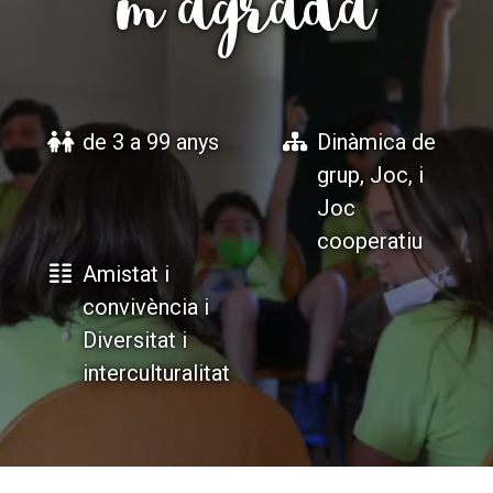
m'agrada
ACCIÓ SOCIAL I JOVES
ACCIÓ SOCIAL I JOVES
de 3 a 99 anys
Dinàmica de
ESPLAIS
ESPLAIS
grup, Joc, i
Joc
cooperatiu
SUPORT TERCER SECTOR
SUPORT TERCER SECTOR
Amistat i
convivència i
Diversitat i
interculturalitat