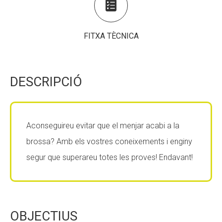

Fundesplai als mitjans
Fundesplai als mitjans
Xarxes socials
Xarxes socials
FITXA TÈCNICA
COL·LABORA
COL·LABORA
DESCRIPCIÓ
Fes voluntariat
Fes voluntariat
Fes un donatiu
Fes un donatiu
Treballa amb nosaltres
Treballa amb nosaltres
Aconseguireu evitar que el menjar acabi a la
brossa? Amb els vostres coneixements i enginy
segur que superareu totes les proves! Endavant!
OBJECTIUS