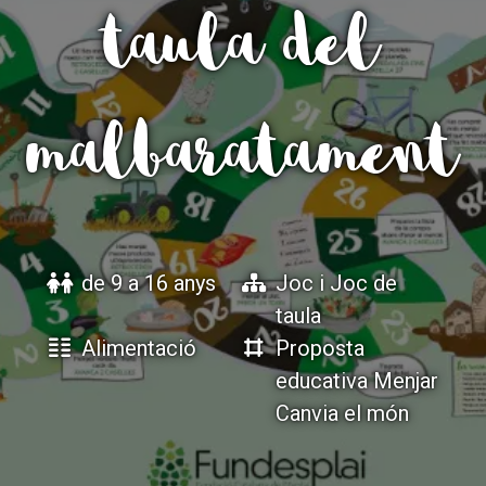
taula del
ACCIÓ SOCIAL I JOVES
ACCIÓ SOCIAL I JOVES
malbaratament
ESPLAIS
ESPLAIS
SUPORT TERCER SECTOR
SUPORT TERCER SECTOR
de 9 a 16 anys
Joc i Joc de
taula
Alimentació
Proposta
educativa Menjar
Canvia el món