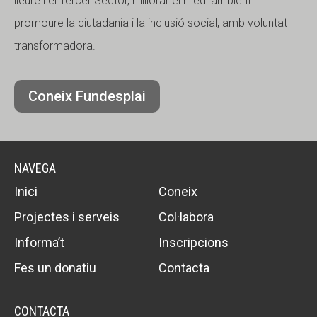
lleure i el Tercer Sector, millorar el medi ambient i
promoure la ciutadania i la inclusió social, amb voluntat
transformadora.
Coneix Fundesplai
NAVEGA
Inici
Coneix
Projectes i serveis
Col·labora
Informa’t
Inscripcions
Fes un donatiu
Contacta
CONTACTA