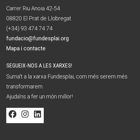
Carrer Riu Anoia 42-54
08820 El Prat de Llobregat
(+34) 93 474 74 74
fundacio@fundesplai.org
Mapa i contacte
SEGUEIX-NOS A LES XARXES!
Suma't a la xarxa Fundesplai, com més serem més
transformarem.
Ajuda'ns a fer un món millor!
Facebook
Instagram
LinkedIn