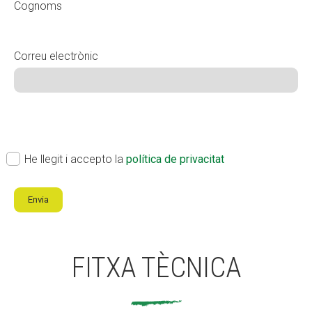
Cognoms
Correu electrònic
ok
(Obligatori)
He llegit i accepto la
política de privacitat
Envia
FITXA TÈCNICA