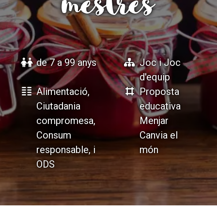
mestres
ACCIÓ SOCIAL I JOVES
ACCIÓ SOCIAL I JOVES
de 7 a 99 anys
Joc i Joc
ESPLAIS
ESPLAIS
d'equip
Alimentació,
Proposta
Ciutadania
educativa
SUPORT TERCER SECTOR
SUPORT TERCER SECTOR
compromesa,
Menjar
Consum
Canvia el
responsable, i
món
ODS