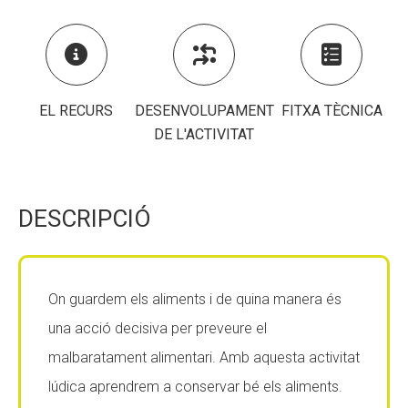
CONEIX FUNDESPLAI
CONEIX FUNDESPLAI



La Fundació
La Fundació
L'equip
L'equip
EL RECURS
DESENVOLUPAMENT
FITXA TÈCNICA
DE L'ACTIVITAT
Missió i valors
Missió i valors
Els comptes clars
Els comptes clars
Memòria d'activitats
Memòria d'activitats
DESCRIPCIÓ
Proposta educativa
Proposta educativa
ACTUALITAT
ACTUALITAT
On guardem els aliments i de quina manera és
una acció decisiva per preveure el
Notícies
Notícies
malbaratament alimentari. Amb aquesta activitat
Butlletins
Butlletins
lúdica aprendrem a conservar bé els aliments.
Diari de la Fundació
Diari de la Fundació