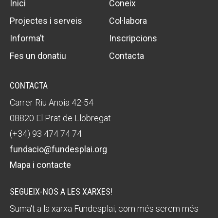
Inici
Coneix
Projectes i serveis
Col·labora
Informa’t
Inscripcions
Fes un donatiu
Contacta
CONTACTA
Carrer Riu Anoia 42-54
08820 El Prat de Llobregat
(+34) 93 474 74 74
fundacio@fundesplai.org
Mapa i contacte
SEGUEIX-NOS A LES XARXES!
Suma't a la xarxa Fundesplai, com més serem més