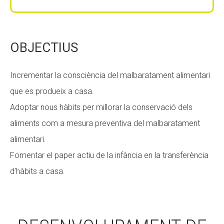
Fundesplai als mitjans
Fundesplai als mitjans
Xarxes socials
Xarxes socials
OBJECTIUS
COL·LABORA
COL·LABORA
Incrementar la consciència del malbaratament alimentari
Fes voluntariat
Fes voluntariat
que es produeix a casa.
Fes un donatiu
Fes un donatiu
Adoptar nous hàbits per millorar la conservació dels
Treballa amb nosaltres
Treballa amb nosaltres
aliments com a mesura preventiva del malbaratament
alimentari.
Fomentar el paper actiu de la infància en la transferència
d’hàbits a casa.