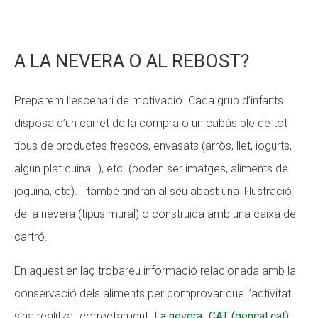
A LA NEVERA O AL REBOST?
Preparem l’escenari de motivació. Cada grup d’infants
disposa d’un carret de la compra o un cabàs ple de tot
tipus de productes frescos, envasats (arròs, llet, iogurts,
algun plat cuina…), etc. (poden ser imatges, aliments de
joguina, etc). I també tindran al seu abast una il·lustració
de la nevera (tipus mural) o construïda amb una caixa de
cartró.
En aquest enllaç trobareu informació relacionada amb la
conservació dels aliments per comprovar que l’activitat
s’ha realitzat correctament.
La nevera_CAT (gencat.cat)
.