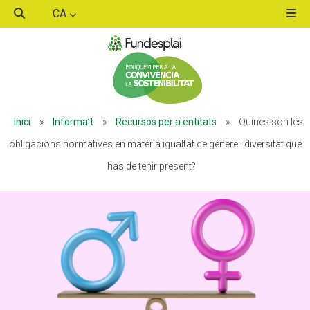
CA
ACTIVITATS D'ESTIU
Inici
»
Informa’t
»
Recursos per a entitats
»
Quines són les
MÓN ESCOLAR
obligacions normatives en matèria igualtat de gènere i diversitat que
has de tenir present?
ALBERG CENTRE ESPLAI
FORMACIÓ
CASES DE COLÒNIES