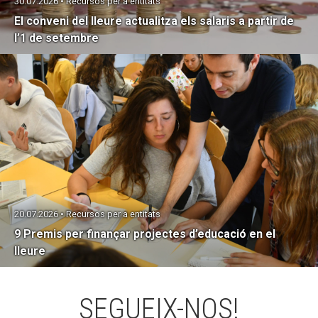
30.07.2026 • Recursos per a entitats
El conveni del lleure actualitza els salaris a partir de
l’1 de setembre
20.07.2026 • Recursos per a entitats
9 Premis per finançar projectes d’educació en el
lleure
SEGUEIX-NOS!