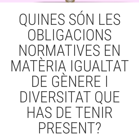
QUINES SÓN LES
ACCIÓ SOCIAL I JOVES
OBLIGACIONS
NORMATIVES EN
ESPLAIS
MATÈRIA IGUALTAT
SUPORT TERCER SECTOR
DE GÈNERE I
DIVERSITAT QUE
HAS DE TENIR
PRESENT?