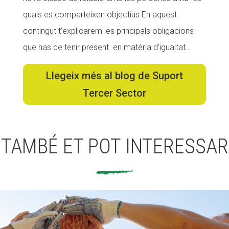
quals es comparteixen objectius En aquest
Fundesplai als mitjans
contingut t’explicarem les principals obligacions
Xarxes socials
que has de tenir present en matèria d’igualtat…
COL·LABORA
Llegeix més al blog de Suport
Fes voluntariat
Tercer Sector
Fes un donatiu
Treballa amb nosaltres
TAMBÉ ET POT INTERESSAR