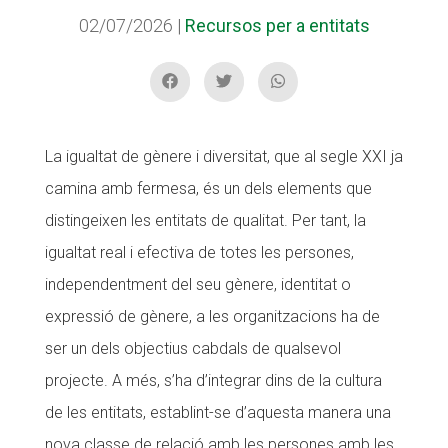
02/07/2026
|
Recursos per a entitats
CONEIX FUNDESPLAI
La Fundació
L'equip
Missió i valors
La igualtat de gènere i diversitat, que al segle XXI ja
camina amb fermesa, és un dels elements que
Els comptes clars
distingeixen les entitats de qualitat. Per tant, la
Memòria d'activitats
igualtat real i efectiva de totes les persones,
Proposta educativa
independentment del seu gènere, identitat o
expressió de gènere, a les organitzacions ha de
ACTUALITAT
ser un dels objectius cabdals de qualsevol
Notícies
projecte. A més, s’ha d’integrar dins de la cultura
Butlletins
de les entitats, establint-se d’aquesta manera una
Diari de la Fundació
nova classe de relació amb les persones amb les