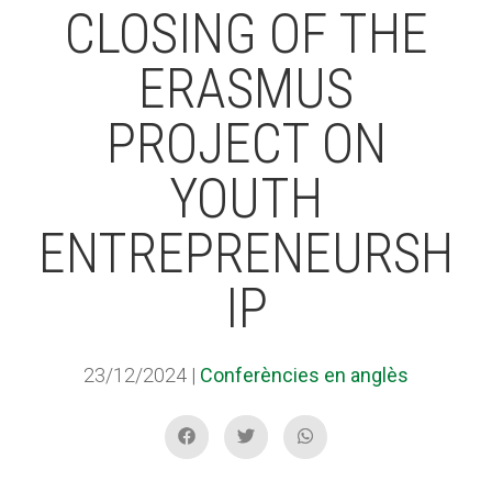
CLOSING OF THE
ERASMUS
ACCIÓ SOCIAL I JOVES
PROJECT ON
ESPLAIS
YOUTH
ENTREPRENEURSH
SUPORT TERCER SECTOR
IP
23/12/2024
|
Conferències en anglès