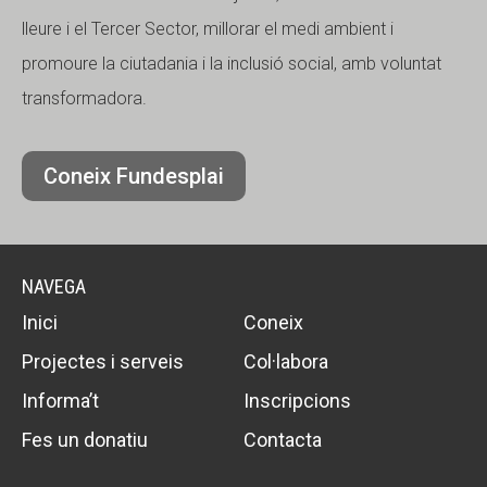
lleure i el Tercer Sector, millorar el medi ambient i
promoure la ciutadania i la inclusió social, amb voluntat
transformadora.
Coneix Fundesplai
NAVEGA
Inici
Coneix
Projectes i serveis
Col·labora
Informa’t
Inscripcions
Fes un donatiu
Contacta