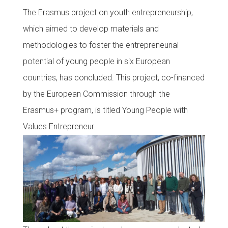
The Erasmus project on youth entrepreneurship,
CONEIX FUNDESPLAI
which aimed to develop materials and
La Fundació
methodologies to foster the entrepreneurial
L'equip
potential of young people in six European
countries, has concluded. This project, co-financed
Missió i valors
by the European Commission through the
Els comptes clars
Erasmus+ program, is titled Young People with
Memòria d'activitats
Values Entrepreneur.
Proposta educativa
ACTUALITAT
Notícies
Butlletins
Diari de la Fundació