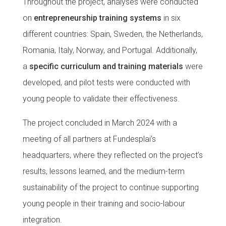
Throughout the project, analyses were conducted
Fundesplai als mitjans
on
entrepreneurship training systems
in six
different countries: Spain, Sweden, the Netherlands,
Xarxes socials
Romania, Italy, Norway, and Portugal. Additionally,
COL·LABORA
a
specific curriculum and training materials
were
developed, and pilot tests were conducted with
Fes voluntariat
young people to validate their effectiveness.
Fes un donatiu
The project concluded in March 2024 with a
Treballa amb nosaltres
meeting of all partners at Fundesplai’s
headquarters, where they reflected on the project’s
results, lessons learned, and the medium-term
sustainability of the project to continue supporting
young people in their training and socio-labour
integration.