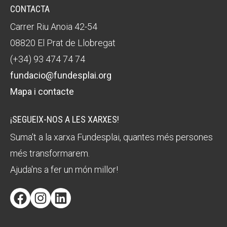
CONTACTA
Carrer Riu Anoia 42-54
08820 El Prat de Llobregat
(+34) 93 474 74 74
fundacio@fundesplai.org
Mapa i contacte
¡SEGUEIX-NOS A LES XARXES!
Suma't a la xarxa Fundesplai, quantes més persones
més transformarem.
Ajuda'ns a fer un món millor!
Facebook
Instagram
LinkedIn