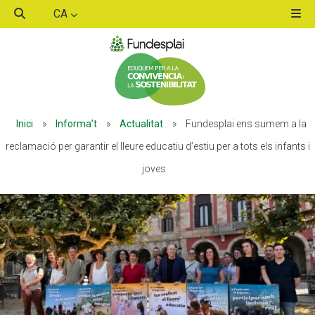
CA
ACTIVITATS D'ESTIU
Inici
»
Informa’t
»
Actualitat
»
Fundesplai ens sumem a la
MÓN ESCOLAR
reclamació per garantir el lleure educatiu d’estiu per a tots els infants i
joves
ALBERG CENTRE ESPLAI
FORMACIÓ
CASES DE COLÒNIES