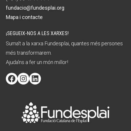
fundacio@fundesplai.org
Mapa i contacte
¡SEGUEIX-NOS A LES XARXES!
Suma't a la xarxa Fundesplai, quantes més persones
més transformarem.
Ajuda'ns a fer un món millor!
Facebook
Instagram
LinkedIn