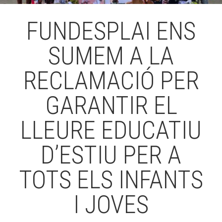
FUNDESPLAI ENS
ACCIÓ SOCIAL I JOVES
SUMEM A LA
RECLAMACIÓ PER
ESPLAIS
GARANTIR EL
SUPORT TERCER SECTOR
LLEURE EDUCATIU
D’ESTIU PER A
TOTS ELS INFANTS
I JOVES