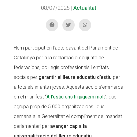
08/07/2026
|
Actualitat
CONEIX FUNDESPLAI
La Fundació
L'equip
Missió i valors
Hem participat en l’acte davant del Parlament de
Catalunya per a la reclamació conjunta de
Els comptes clars
federacions, col·legis professionals i entitats
Memòria d'activitats
socials per
garantir el lleure educatiu d’estiu
per
Proposta educativa
a tots els infants i joves. Aquesta acció s’emmarca
en el manifest “
A l’estiu ens hi juguem molt
”, que
ACTUALITAT
agrupa prop de 5.000 organitzacions i que
Notícies
demana a la Generalitat el compliment del mandat
Butlletins
parlamentari per
avançar cap a la
Diari de la Fundació
universalització del lleure educatiu
.