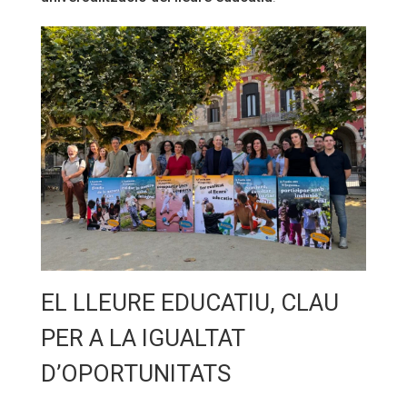
Fundesplai als mitjans
Xarxes socials
COL·LABORA
Fes voluntariat
Fes un donatiu
Treballa amb nosaltres
EL LLEURE EDUCATIU, CLAU
PER A LA IGUALTAT
D’OPORTUNITATS