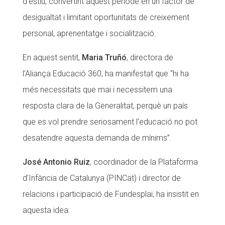
d’estiu, convertint aquest període en un factor de
desigualtat i limitant oportunitats de creixement
personal, aprenentatge i socialització.
En aquest sentit,
Maria Truñó
, directora de
l’Aliança Educació 360, ha manifestat que “hi ha
més necessitats que mai i necessitem una
resposta clara de la Generalitat, perquè un país
que es vol prendre seriosament l’educació no pot
desatendre aquesta demanda de mínims”.
José Antonio Ruiz
, coordinador de la Plataforma
d’Infància de Catalunya (PINCat) i director de
relacions i participació de Fundesplai, ha insistit en
aquesta idea: