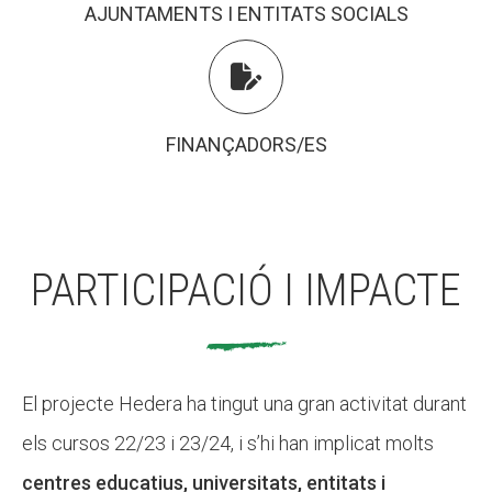
AJUNTAMENTS I ENTITATS SOCIALS
Diari de la Fundació
Diari de la Fundació

Fundesplai als mitjans
Fundesplai als mitjans
Xarxes socials
Xarxes socials
FINANÇADORS/ES
COL·LABORA
COL·LABORA
Fes voluntariat
Fes voluntariat
Fes un donatiu
Fes un donatiu
PARTICIPACIÓ I IMPACTE
Treballa amb nosaltres
Treballa amb nosaltres
El projecte Hedera ha tingut una gran activitat durant
els cursos 22/23 i 23/24, i s’hi han implicat molts
centres educatius, universitats, entitats i