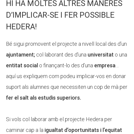
HI HA MOLTES ALTRES MANERES
CASES DE COLÒNIES
CASES DE COLÒNIES
D’IMPLICAR-SE I FER POSSIBLE
HEDERA!
ACCIÓ SOCIAL I JOVES
ACCIÓ SOCIAL I JOVES
Bé sigui promovent el projecte a nivell local des d’un
ESPLAIS
ESPLAIS
ajuntament;
col·laborant des d’una
universitat
o una
entitat social
o finançant-lo des d’una
empresa
…
aquí us expliquem com podeu implicar-vos en donar
SUPORT TERCER SECTOR
SUPORT TERCER SECTOR
suport als alumnes que necessiten un cop de mà per
fer el salt als estudis superiors.
Si vols col·laborar amb el projecte Hedera per
caminar cap a la
igualtat d’oportunitats i l’equitat