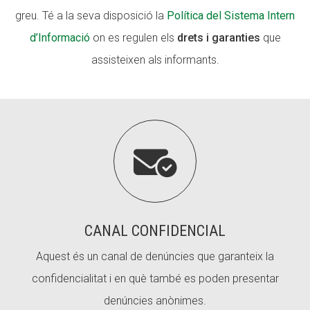
greu. Té a la seva disposició la
Política del Sistema Intern
d’Informació
on es regulen els
drets i garanties
que
ACCIÓ SOCIAL I JOVES
assisteixen als informants.
ESPLAIS

SUPORT TERCER SECTOR
CANAL CONFIDENCIAL
Aquest és un canal de denúncies que garanteix la
confidencialitat i en què també es poden presentar
denúncies anònimes.