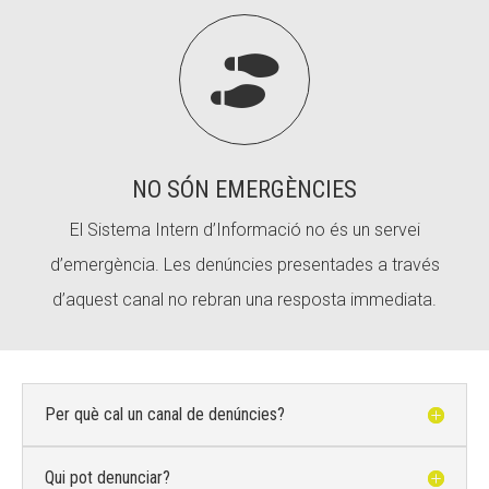
Fundesplai als mitjans

Xarxes socials
COL·LABORA
Fes voluntariat
NO SÓN EMERGÈNCIES
Fes un donatiu
El Sistema Intern d’Informació no és un servei
d’emergència. Les denúncies presentades a través
Treballa amb nosaltres
d’aquest canal no rebran una resposta immediata.
Per què cal un canal de denúncies?
Qui pot denunciar?