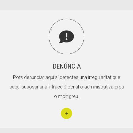
CONEIX FUNDESPLAI
La Fundació

L'equip
Missió i valors
Els comptes clars
DENÚNCIA
Memòria d'activitats
Pots denunciar aquí si detectes una irregularitat que
Proposta educativa
pugui suposar una infracció penal o administrativa greu
ACTUALITAT
o molt greu.
Notícies
Butlletins
Diari de la Fundació