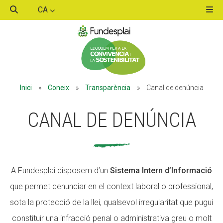
CA
ACTIVITATS D'ESTIU
Inici
»
Coneix
»
Transparència
»
Canal de denúncia
MÓN ESCOLAR
CANAL DE DENÚNCIA
ALBERG CENTRE ESPLAI
A Fundesplai disposem d’un
Sistema Intern d’Informació
FORMACIÓ
que permet denunciar en el context laboral o professional,
sota la protecció de la llei, qualsevol irregularitat que pugui
CASES DE COLÒNIES
constituir una infracció penal o administrativa greu o molt