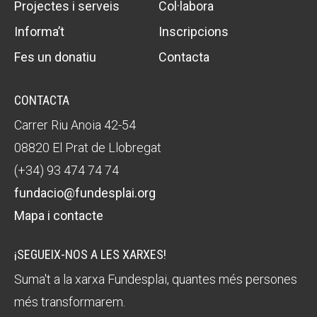
Projectes i serveis
Col·labora
Informa’t
Inscripcions
Fes un donatiu
Contacta
CONTACTA
Carrer Riu Anoia 42-54
08820 El Prat de Llobregat
(+34) 93 474 74 74
fundacio@fundesplai.org
Mapa i contacte
¡SEGUEIX-NOS A LES XARXES!
Suma't a la xarxa Fundesplai, quantes més persones
més transformarem.