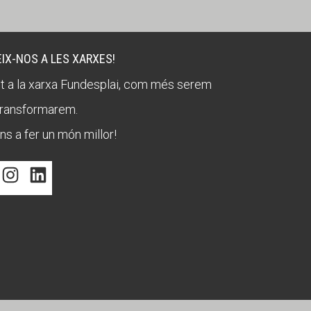
IX-NOS A LES XARXES!
t a la xarxa Fundesplai, com més serem
ransformarem.
ns a fer un món millor!
Facebook
Instagram
LinkedIn