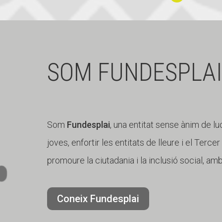
residus
Continuar
llegint
La
Tortuga
SOM FUNDESPLAI
poruga
Som
Fundesplai
, una entitat sense ànim de lu
joves, enfortir les entitats de lleure i el Terce
promoure la ciutadania i la inclusió social, am
Coneix Fundesplai