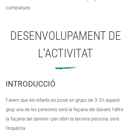
companyes
Fundesplai als mitjans
Fundesplai als mitjans
Xarxes socials
Xarxes socials
DESENVOLUPAMENT DE
COL·LABORA
COL·LABORA
L'ACTIVITAT
Fes voluntariat
Fes voluntariat
Fes un donatiu
Fes un donatiu
Treballa amb nosaltres
Treballa amb nosaltres
INTRODUCCIÓ
Farem que els infants es posin en grups de 3. En aquest
grup una de les persones serà la façana del davant, l’altra
la façana del darrere i per últim la tercera persona, serà
l’inquilí/na.