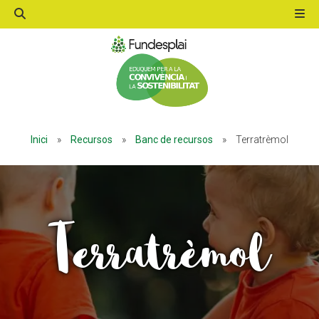
ACTIVITATS D'ESTIU
ACTIVITATS D'ESTIU
MÓN ESCOLAR
MÓN ESCOLAR
Inici
»
Recursos
»
Banc de recursos
»
Terratrèmol
ALBERG CENTRE ESPLAI
ALBERG CENTRE ESPLAI
Terratrèmol
FORMACIÓ
FORMACIÓ
CASES DE COLÒNIES
CASES DE COLÒNIES