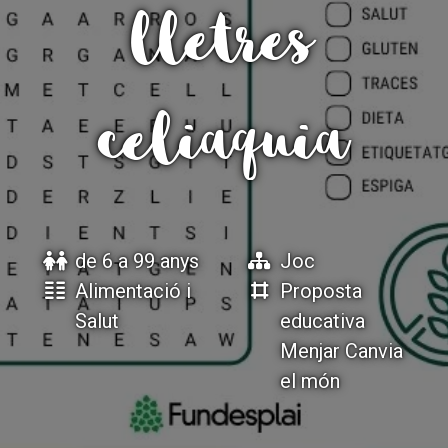
lletres
ACCIÓ SOCIAL I JOVES
ACCIÓ SOCIAL I JOVES
celiaquia
ESPLAIS
ESPLAIS
SUPORT TERCER SECTOR
SUPORT TERCER SECTOR
de 6 a 99 anys
Joc
Alimentació i
Proposta
Salut
educativa
Menjar Canvia
el món