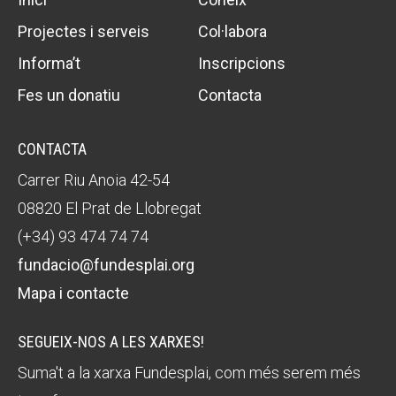
Projectes i serveis
Col·labora
Informa’t
Inscripcions
Fes un donatiu
Contacta
CONTACTA
Carrer Riu Anoia 42-54
08820 El Prat de Llobregat
(+34) 93 474 74 74
fundacio@fundesplai.org
Mapa i contacte
SEGUEIX-NOS A LES XARXES!
Suma't a la xarxa Fundesplai, com més serem més