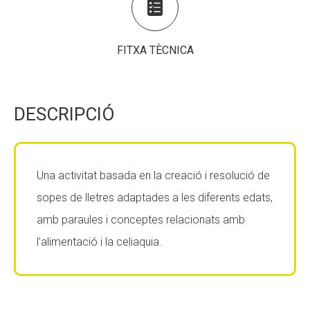

Fundesplai als mitjans
Fundesplai als mitjans
Xarxes socials
Xarxes socials
FITXA TÈCNICA
COL·LABORA
COL·LABORA
DESCRIPCIÓ
Fes voluntariat
Fes voluntariat
Fes un donatiu
Fes un donatiu
Treballa amb nosaltres
Treballa amb nosaltres
Una activitat basada en la creació i resolució de
sopes de lletres adaptades a les diferents edats,
amb paraules i conceptes relacionats amb
l’alimentació i la celiaquia.