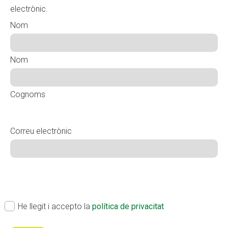
electrònic.
Nom
Nom
Cognoms
Correu electrònic
ok
(Obligatori)
He llegit i accepto la
política de privacitat