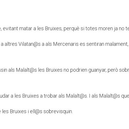
, evitant matar a les Bruixes, perquè si totes moren ja no t
 a altres Vilatan@s a als Mercenaris es sentiran malament,
sin als Malalt@s les Bruixes no podrien guanyar, però sob
udar a les Bruixes a trobar als Malalt@s. I als Malalt@s qu
les Bruixes i ell@s sobrevisquin.