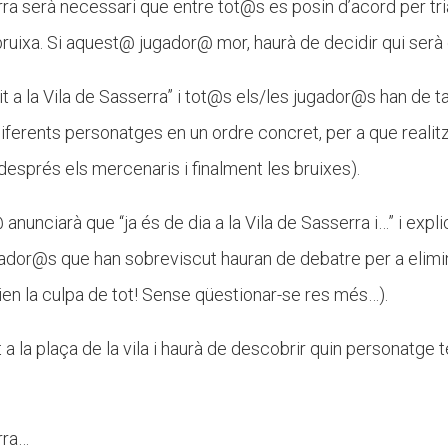
erra serà necessari que entre tot@s es posin d’acord per tria
 bruixa. Si aquest@ jugador@ mor, haurà de decidir qui serà
t a la Vila de Sasserra” i tot@s els/les jugador@s han de ta
 diferents personatges en un ordre concret, per a que realit
 després els mercenaris i finalment les bruixes).
nunciarà que “ja és de dia a la Vila de Sasserra i…” i expli
gador@s que han sobreviscut hauran de debatre per a elimin
ien la culpa de tot! Sense qüestionar-se res més…).
 la plaça de la vila i haurà de descobrir quin personatge ten
erra…