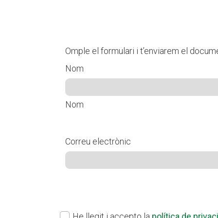
Omple el formulari i t’enviarem el docume
Nom
Nom
Correu electrònic
ok
(Obligatori)
He llegit i accepto la
política de privac