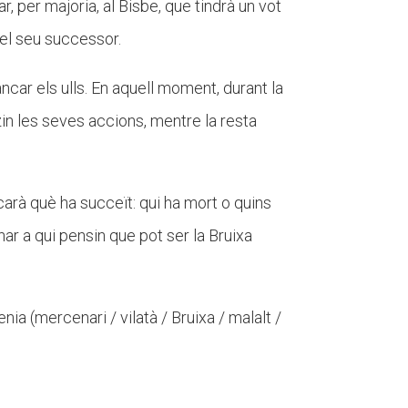
r, per majoria, al Bisbe, que tindrà un vot
 el seu successor.
ncar els ulls. En aquell moment, durant la
zin les seves accions, mentre la resta
carà què ha succeït: qui ha mort o quins
ar a qui pensin que pot ser la Bruixa
ia (mercenari / vilatà / Bruixa / malalt /