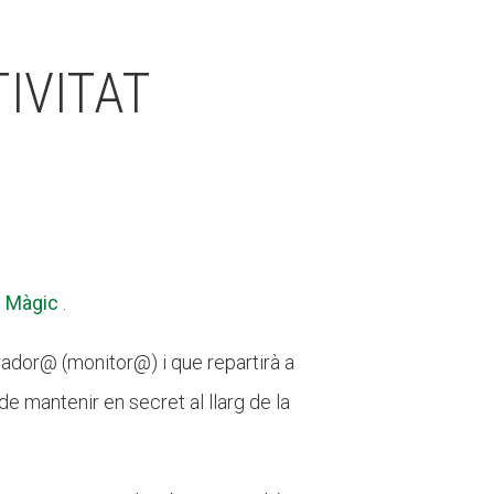
IVITAT
e Màgic
.
rador@ (monitor@) i que repartirà a
e mantenir en secret al llarg de la