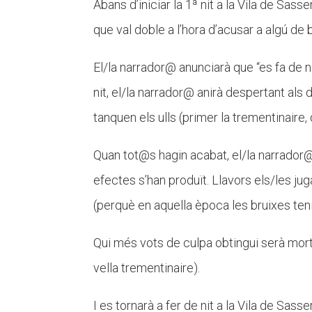
Abans d’iniciar la 1ª nit a la Vila de Sass
que val doble a l’hora d’acusar a algú de
El/la narrador@ anunciarà que “es fa de ni
nit, el/la narrador@ anirà despertant als
tanquen els ulls (primer la trementinaire,
Quan tot@s hagin acabat, el/la narrador@ a
efectes s’han produït. Llavors els/les ju
(perquè en aquella època les bruixes ten
Qui més vots de culpa obtingui serà mort a
vella trementinaire).
I es tornarà a fer de nit a la Vila de Sass