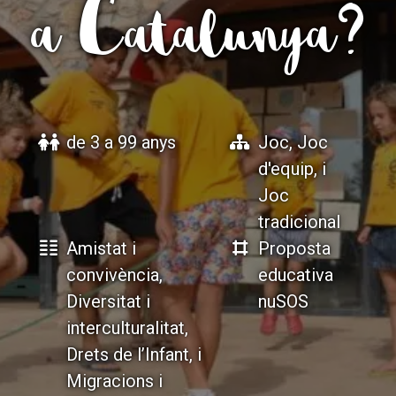
a Catalunya?
ACCIÓ SOCIAL I JOVES
ACCIÓ SOCIAL I JOVES
ESPLAIS
ESPLAIS
de 3 a 99 anys
Joc, Joc
d'equip, i
Joc
SUPORT TERCER SECTOR
SUPORT TERCER SECTOR
tradicional
Amistat i
Proposta
convivència,
educativa
Diversitat i
nuSOS
interculturalitat,
Drets de l’Infant, i
Migracions i