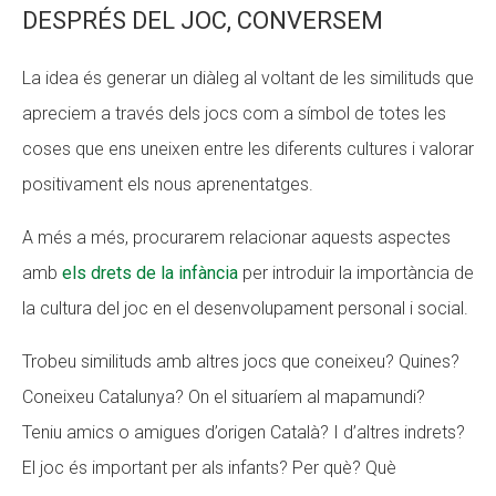
DESPRÉS DEL JOC, CONVERSEM
La idea és generar un diàleg al voltant de les similituds que
apreciem a través dels jocs com a símbol de totes les
coses que ens uneixen entre les diferents cultures i valorar
positivament els nous aprenentatges.
A més a més, procurarem relacionar aquests aspectes
amb
els drets de la infància
per introduir la importància de
la cultura del joc en el desenvolupament personal i social.
Trobeu similituds amb altres jocs que coneixeu? Quines?
Coneixeu Catalunya? On el situaríem al mapamundi?
Teniu amics o amigues d’origen Català? I d’altres indrets?
El joc és important per als infants? Per què? Què