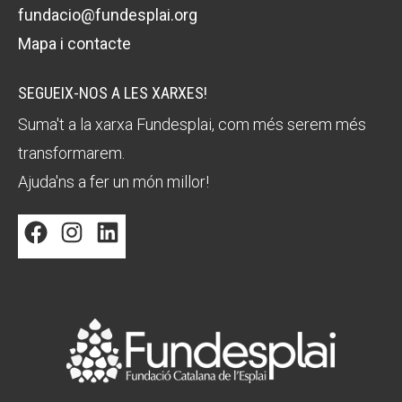
fundacio@fundesplai.org
Mapa i contacte
SEGUEIX-NOS A LES XARXES!
Suma't a la xarxa Fundesplai, com més serem més
transformarem.
Ajuda'ns a fer un món millor!
Facebook
Instagram
LinkedIn