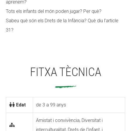
aprenem?
Tots els infants del món poden jugar? Per què?
Sabeu què són els Drets de la Infància? Què diu l’article
31?
FITXA TÈCNICA
Edat
de 3 a 99 anys
Amistat i convivència, Diversitat i
interculturalitat, Drets de l’Infant, i