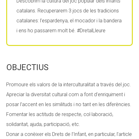
Descobrim la cultura del joc popular dels infants
Fundesplai als mitjans
Fundesplai als mitjans
catalans. Recuperarem 3 jocs de les tradicions
catalanes: l’espardenya, el mocador i la bandera
Xarxes socials
Xarxes socials
i ens ho passarem molt bé. #DretalLleure
COL·LABORA
COL·LABORA
Fes voluntariat
Fes voluntariat
Fes un donatiu
Fes un donatiu
OBJECTIUS
Treballa amb nosaltres
Treballa amb nosaltres
Promoure els valors de la interculturalitat a través del joc.
Apreciar la diversitat cultural com a font d’enriquiment i
posar l’accent en les similituds i no tant en les diferències.
Fomentar les actituds de respecte, col·laboració,
solidaritat, ajuda, participació, etc.
Donar a conèixer els Drets de l’Infant, en particular, l’article