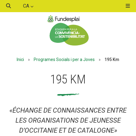
CA
ACTIVITATS D'ESTIU
ACTIVITATS D'ESTIU
MÓN ESCOLAR
MÓN ESCOLAR
Inici
»
Programes Socials i per a Joves
»
195 Km
195 KM
ALBERG CENTRE ESPLAI
ALBERG CENTRE ESPLAI
FORMACIÓ
FORMACIÓ
«ÉCHANGE DE CONNAISSANCES ENTRE
LES ORGANISATIONS DE JEUNESSE
D’OCCITANIE ET DE CATALOGNE»
CASES DE COLÒNIES
CASES DE COLÒNIES