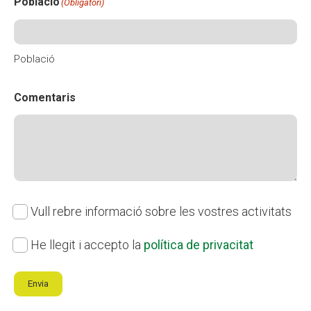
Població
(Obligatori)
Població
Comentaris
Subscripció
Vull rebre informació sobre les vostres activitats
butlletí
Política
He llegit i accepto la
política de privacitat
de
Envia
privacitat
(Obligatori)