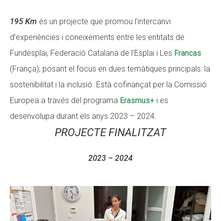
195 Km
és un projecte que promou l’intercanvi
ACCIÓ SOCIAL I JOVES
ACCIÓ SOCIAL I JOVES
d’experiències i coneixements entre les entitats de
Fundesplai, Federació Catalana de l’Esplai i Les
Francas
(França), posant el focus en dues temàtiques principals: la
ESPLAIS
ESPLAIS
sostenibilitat i la inclusió. Està cofinançat per la Comissió
Europea a través del programa
Erasmus+
i es
SUPORT TERCER SECTOR
SUPORT TERCER SECTOR
desenvolupa durant els anys 2023 – 2024.
PROJECTE FINALITZAT
2023 – 2024