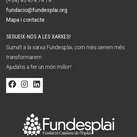
(+34) 93 474 74 74
fundacio@fundesplai.org
Mapa i contacte
SEGUEIX-NOS A LES XARXES!
Suma't a la xarxa Fundesplai, com més serem més
transformarem.
Ajuda'ns a fer un món millor!
Facebook
Instagram
LinkedIn