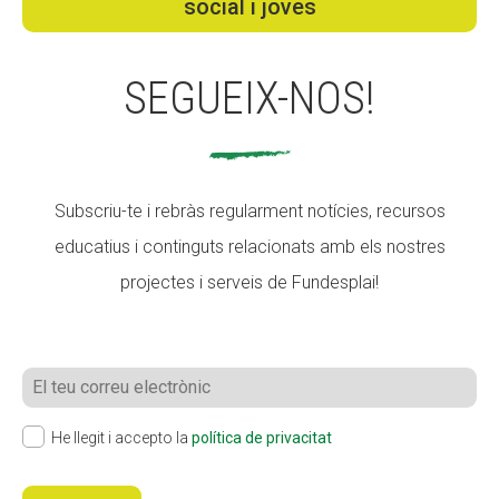
social i joves
SEGUEIX-NOS!
Subscriu-te i rebràs regularment notícies, recursos
educatius i continguts relacionats amb els nostres
projectes i serveis de Fundesplai!
C
o
r
r
P
He llegit i accepto la
política de privacitat
e
o
u
l
e