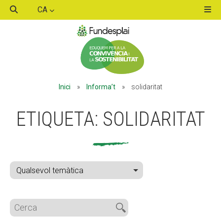
CA
ACTIVITATS D'ESTIU
Inici
»
Informa’t
»
solidaritat
MÓN ESCOLAR
ETIQUETA:
SOLIDARITAT
ALBERG CENTRE ESPLAI
FORMACIÓ
CASES DE COLÒNIES