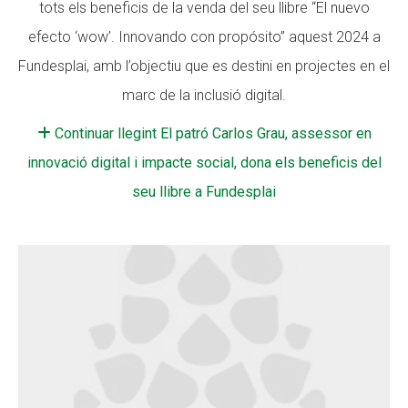
tots els beneficis de la venda del seu llibre “El nuevo
Fundesplai als mitjans
efecto ‘wow’. Innovando con propósito” aquest 2024 a
Xarxes socials
Fundesplai, amb l’objectiu que es destini en projectes en el
marc de la inclusió digital.
COL·LABORA
Continuar llegint El patró Carlos Grau, assessor en
Fes voluntariat
innovació digital i impacte social, dona els beneficis del
Fes un donatiu
seu llibre a Fundesplai
Treballa amb nosaltres