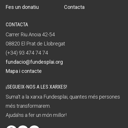
Fes un donatiu
Contacta
CONTACTA
Carrer Riu Anoia 42-54
08820 El Prat de Llobregat
(+34) 93 474 74 74
fundacio@fundesplai.org
Mapa i contacte
¡SEGUEIX-NOS A LES XARXES!
Suma't a la xarxa Fundesplai, quantes més persones
més transformarem.
Ajuda'ns a fer un món millor!