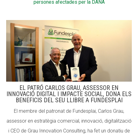
persones afectades per la DANA
CONEIX FUNDESPLAI
La Fundació
L'equip
Missió i valors
Els comptes clars
Memòria d'activitats
Proposta educativa
EL PATRÓ CARLOS GRAU, ASSESSOR EN
INNOVACIÓ DIGITAL I IMPACTE SOCIAL, DONA ELS
ACTUALITAT
BENEFICIS DEL SEU LLIBRE A FUNDESPLAI
El membre del patronat de Fundesplai, Carlos Grau,
Notícies
assessor en estratègia comercial, innovació, digitalització
Butlletins
i CEO de Grau Innovation Consulting, ha fet un donatiu de
Diari de la Fundació