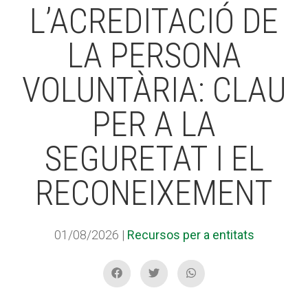
L’ACREDITACIÓ DE
LA PERSONA
ACCIÓ SOCIAL I JOVES
VOLUNTÀRIA: CLAU
ESPLAIS
PER A LA
SEGURETAT I EL
SUPORT TERCER SECTOR
RECONEIXEMENT
01/08/2026
|
Recursos per a entitats