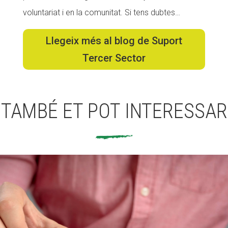
voluntariat i en la comunitat. Si tens dubtes…
Fundesplai als mitjans
Xarxes socials
Llegeix més al blog de Suport
Tercer Sector
COL·LABORA
Fes voluntariat
TAMBÉ ET POT INTERESSAR
Fes un donatiu
Treballa amb nosaltres