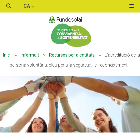
CA
ACTIVITATS D'ESTIU
Inici
»
Informa’t
»
Recursos per a entitats
»
L’acreditació de la
MÓN ESCOLAR
persona voluntària: clau per a la seguretat i el reconeixement
ALBERG CENTRE ESPLAI
FORMACIÓ
CASES DE COLÒNIES