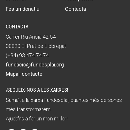
Fes un donatiu
Contacta
CONTACTA
Carrer Riu Anoia 42-54
08820 El Prat de Llobregat
(+34) 93 474 74 74
fundacio@fundesplai.org
Mapa i contacte
¡SEGUEIX-NOS A LES XARXES!
Suma't a la xarxa Fundesplai, quantes més persones
més transformarem.
Ajuda'ns a fer un món millor!