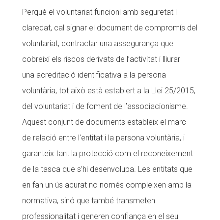
Perquè el voluntariat funcioni amb seguretat i
CONEIX FUNDESPLAI
claredat, cal signar el document de compromís del
La Fundació
voluntariat, contractar una assegurança que
L'equip
cobreixi els riscos derivats de l’activitat i lliurar
una acreditació identificativa a la persona
Missió i valors
voluntària, tot això està establert a la Llei 25/2015,
Els comptes clars
del voluntariat i de foment de l’associacionisme.
Memòria d'activitats
Aquest conjunt de documents estableix el marc
Proposta educativa
de relació entre l’entitat i la persona voluntària, i
garanteix tant la protecció com el reconeixement
ACTUALITAT
de la tasca que s’hi desenvolupa. Les entitats que
Notícies
en fan un ús acurat no només compleixen amb la
Butlletins
normativa, sinó que també transmeten
professionalitat i generen confiança en el seu
Diari de la Fundació