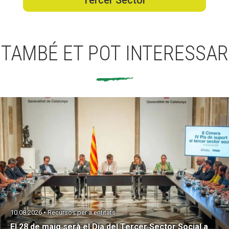
Tercer Sector
Fundesplai als mitjans
Xarxes socials
TAMBÉ ET POT INTERESSAR
COL·LABORA
Fes voluntariat
Fes un donatiu
Treballa amb nosaltres
10.08.2026 • Recursos per a entitats
El 28 de maig serà el Dia del Tercer Sector Social a