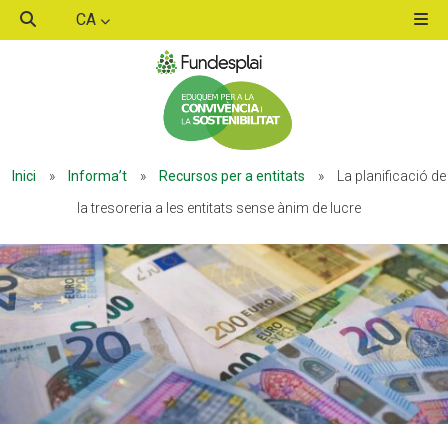
CA
ACTIVITATS D'ESTIU
Inici
»
Informa’t
»
Recursos per a entitats
»
La planificació de
MÓN ESCOLAR
la tresoreria a les entitats sense ànim de lucre
ALBERG CENTRE ESPLAI
FORMACIÓ
CASES DE COLÒNIES