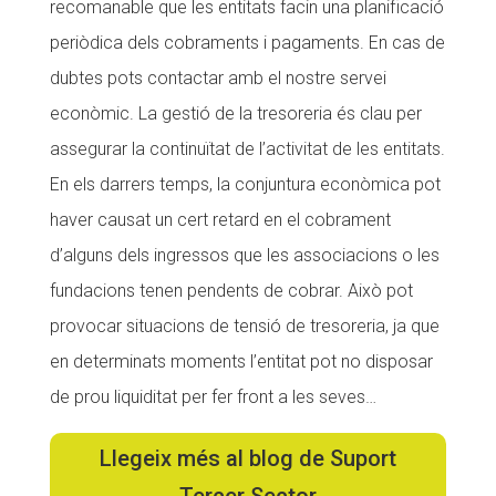
recomanable que les entitats facin una planificació
CONEIX FUNDESPLAI
periòdica dels cobraments i pagaments. En cas de
dubtes pots contactar amb el nostre servei
La Fundació
econòmic. La gestió de la tresoreria és clau per
L'equip
assegurar la continuïtat de l’activitat de les entitats.
Missió i valors
En els darrers temps, la conjuntura econòmica pot
Els comptes clars
haver causat un cert retard en el cobrament
d’alguns dels ingressos que les associacions o les
Memòria d'activitats
fundacions tenen pendents de cobrar. Això pot
Proposta educativa
provocar situacions de tensió de tresoreria, ja que
ACTUALITAT
en determinats moments l’entitat pot no disposar
de prou liquiditat per fer front a les seves…
Notícies
Butlletins
Llegeix més al blog de Suport
Diari de la Fundació