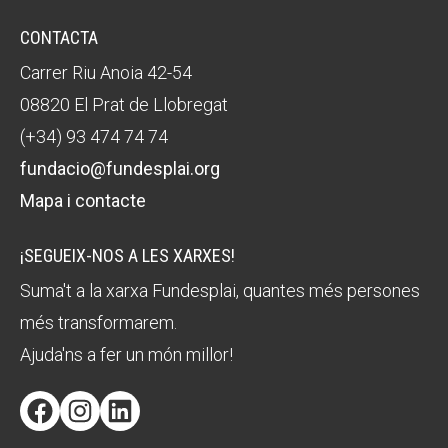
CONTACTA
Carrer Riu Anoia 42-54
08820 El Prat de Llobregat
(+34) 93 474 74 74
fundacio@fundesplai.org
Mapa i contacte
¡SEGUEIX-NOS A LES XARXES!
Suma't a la xarxa Fundesplai, quantes més persones
més transformarem.
Ajuda'ns a fer un món millor!
Facebook
Instagram
LinkedIn