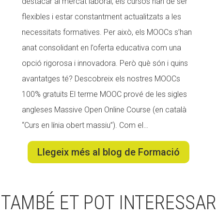
destacar al mercat laboral, els cursos han de ser
CONEIX FUNDESPLAI
flexibles i estar constantment actualitzats a les
necessitats formatives. Per això, els MOOCs s’han
La Fundació
anat consolidant en l’oferta educativa com una
L'equip
opció rigorosa i innovadora. Però què són i quins
Missió i valors
avantatges té? Descobreix els nostres MOOCs
Els comptes clars
100% gratuïts El terme MOOC prové de les sigles
angleses Massive Open Online Course (en català
Memòria d'activitats
“Curs en línia obert massiu”). Com el…
Proposta educativa
Llegeix més al blog de Formació
ACTUALITAT
Notícies
TAMBÉ ET POT INTERESSAR
Butlletins
Diari de la Fundació