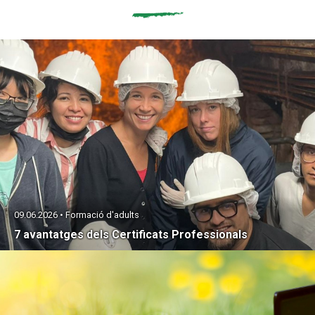
Fundesplai als mitjans
Xarxes socials
COL·LABORA
Fes voluntariat
Fes un donatiu
Treballa amb nosaltres
09.06.2026 • Formació d'adults
7 avantatges dels Certificats Professionals