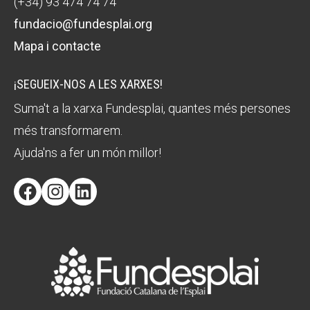
(+34) 93 474 74 74
fundacio@fundesplai.org
Mapa i contacte
¡SEGUEIX-NOS A LES XARXES!
Suma't a la xarxa Fundesplai, quantes més persones
més transformarem.
Ajuda'ns a fer un món millor!
Facebook
Instagram
LinkedIn