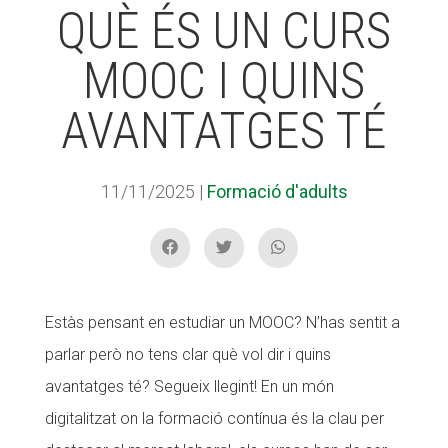
QUÈ ÉS UN CURS
MOOC I QUINS
ACCIÓ SOCIAL I JOVES
AVANTATGES TÉ
ESPLAIS
11/11/2025
|
Formació d'adults
SUPORT TERCER SECTOR
Estàs pensant en estudiar un MOOC? N’has sentit a
parlar però no tens clar què vol dir i quins
avantatges té? Segueix llegint! En un món
digitalitzat on la formació contínua és la clau per