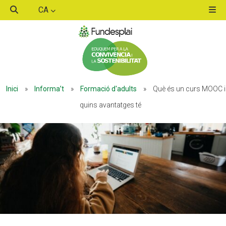
CA
ACTIVITATS D'ESTIU
Inici
»
Informa’t
»
Formació d'adults
»
Què és un curs MOOC i
MÓN ESCOLAR
quins avantatges té
ALBERG CENTRE ESPLAI
FORMACIÓ
CASES DE COLÒNIES