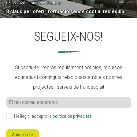
05.05.2026 • Formació d'adults
8 claus per oferir formació sense cost al teu equip
SEGUEIX-NOS!
Subscriu-te i rebràs regularment notícies, recursos
educatius i continguts relacionats amb els nostres
projectes i serveis de Fundesplai!
He llegit i accepto la
política de privacitat
Subscriu-te