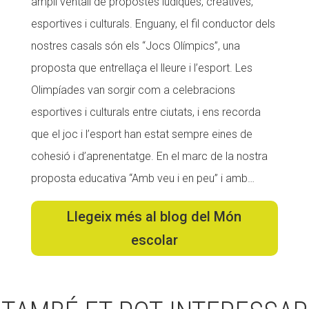
ampli ventall de propostes lúdiques, creatives,
CONEIX FUNDESPLAI
esportives i culturals. Enguany, el fil conductor dels
nostres casals són els “Jocs Olímpics”, una
La Fundació
proposta que entrellaça el lleure i l’esport. Les
L'equip
Olimpíades van sorgir com a celebracions
Missió i valors
esportives i culturals entre ciutats, i ens recorda
Els comptes clars
que el joc i l’esport han estat sempre eines de
cohesió i d’aprenentatge. En el marc de la nostra
Memòria d'activitats
proposta educativa “Amb veu i en peu” i amb…
Proposta educativa
Llegeix més al blog del Món
ACTUALITAT
escolar
Notícies
Butlletins
Diari de la Fundació