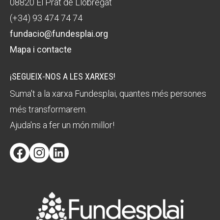
08820 El Prat de Llobregat
(+34) 93 474 74 74
fundacio@fundesplai.org
Mapa i contacte
¡SEGUEIX-NOS A LES XARXES!
Suma't a la xarxa Fundesplai, quantes més persones
més transformarem.
Ajuda'ns a fer un món millor!
Facebook
Instagram
LinkedIn