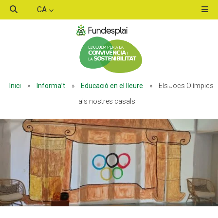
CA
ACTIVITATS D'ESTIU
Inici
»
Informa’t
»
Educació en el lleure
»
Els Jocs Olímpics
MÓN ESCOLAR
als nostres casals
ALBERG CENTRE ESPLAI
FORMACIÓ
CASES DE COLÒNIES