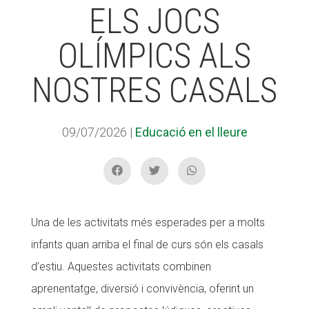
ELS JOCS
OLÍMPICS ALS
ACCIÓ SOCIAL I JOVES
NOSTRES CASALS
ESPLAIS
09/07/2026
|
Educació en el lleure
SUPORT TERCER SECTOR
Una de les activitats més esperades per a molts
infants quan arriba el final de curs són els casals
d’estiu. Aquestes activitats combinen
aprenentatge, diversió i convivència, oferint un