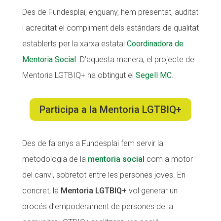
Des de Fundesplai, enguany, hem presentat, auditat
CONEIX FUNDESPLAI
i acreditat el compliment dels estàndars de qualitat
La Fundació
establerts per la xarxa estatal
Coordinadora de
L'equip
Mentoria Social
. D’aquesta manera, el projecte de
Mentoria LGTBIQ+ ha obtingut el
Segell MC
.
Missió i valors
Els comptes clars
Participa a la Mentoria LGTBIQ+
Memòria d'activitats
Proposta educativa
Des de fa anys a Fundesplai fem servir la
ACTUALITAT
metodologia de la
mentoria social
com a motor
del canvi, sobretot entre les persones joves. En
Notícies
concret, la
Mentoria LGTBIQ+
vol generar un
Butlletins
procés d’empoderament de persones de la
Diari de la Fundació