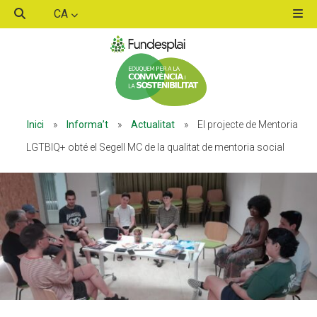
CA
ACTIVITATS D'ESTIU
Inici
»
Informa’t
»
Actualitat
»
El projecte de Mentoria
MÓN ESCOLAR
LGTBIQ+ obté el Segell MC de la qualitat de mentoria social
ALBERG CENTRE ESPLAI
FORMACIÓ
CASES DE COLÒNIES