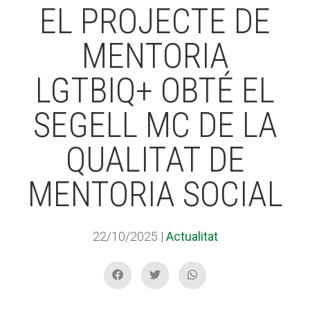
EL PROJECTE DE
MENTORIA
ACCIÓ SOCIAL I JOVES
LGTBIQ+ OBTÉ EL
ESPLAIS
SEGELL MC DE LA
QUALITAT DE
SUPORT TERCER SECTOR
MENTORIA SOCIAL
22/10/2025
|
Actualitat