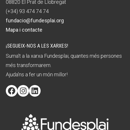
08820 El Prat de Llobregat
(+34) 93 474 74 74
fundacio@fundesplai.org
Mapa i contacte
¡SEGUEIX-NOS A LES XARXES!
Suma't a la xarxa Fundesplai, quantes més persones
més transformarem.
Ajuda'ns a fer un món millor!
Facebook
Instagram
LinkedIn