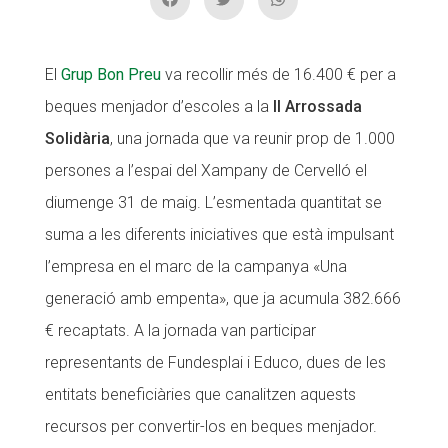
CONEIX FUNDESPLAI
El
Grup Bon Preu
va recollir més de 16.400 € per a
La Fundació
beques menjador d’escoles a la
II Arrossada
L'equip
Solidària
, una jornada que va reunir prop de 1.000
Missió i valors
persones a l’espai del Xampany de Cervelló el
Els comptes clars
diumenge 31 de maig. L’esmentada quantitat se
Memòria d'activitats
suma a les diferents iniciatives que està impulsant
l’empresa en el marc de la campanya «Una
Proposta educativa
generació amb empenta», que ja acumula 382.666
ACTUALITAT
€ recaptats. A la jornada van participar
representants de Fundesplai i Educo, dues de les
Notícies
entitats beneficiàries que canalitzen aquests
Butlletins
recursos per convertir-los en beques menjador.
Diari de la Fundació