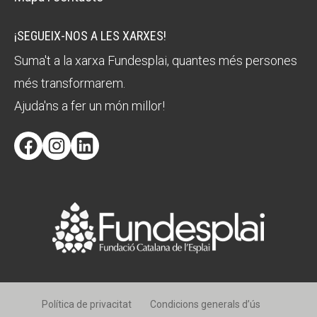
¡SEGUEIX-NOS A LES XARXES!
Suma't a la xarxa Fundesplai, quantes més persones
més transformarem.
Ajuda'ns a fer un món millor!
Facebook
Instagram
LinkedIn
Política de privacitat
Condicions generals d’ús