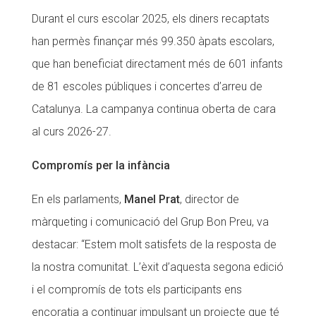
Durant el curs escolar 2025, els diners recaptats
Fundesplai als mitjans
han permès finançar més 99.350 àpats escolars,
Xarxes socials
que han beneficiat directament més de 601 infants
de 81 escoles públiques i concertes d’arreu de
COL·LABORA
Catalunya. La campanya continua oberta de cara
Fes voluntariat
al curs 2026-27.
Fes un donatiu
Compromís per la infància
Treballa amb nosaltres
En els parlaments,
Manel Prat
, director de
màrqueting i comunicació del Grup Bon Preu, va
destacar: “Estem molt satisfets de la resposta de
la nostra comunitat. L’èxit d’aquesta segona edició
i el compromís de tots els participants ens
encoratja a continuar impulsant un projecte que té