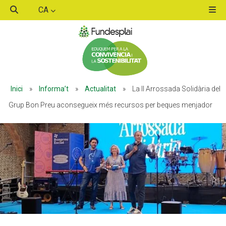
CA
ACTIVITATS D'ESTIU
Inici
»
Informa’t
»
Actualitat
»
La II Arrossada Solidària del
MÓN ESCOLAR
Grup Bon Preu aconsegueix més recursos per beques menjador
ALBERG CENTRE ESPLAI
FORMACIÓ
CASES DE COLÒNIES