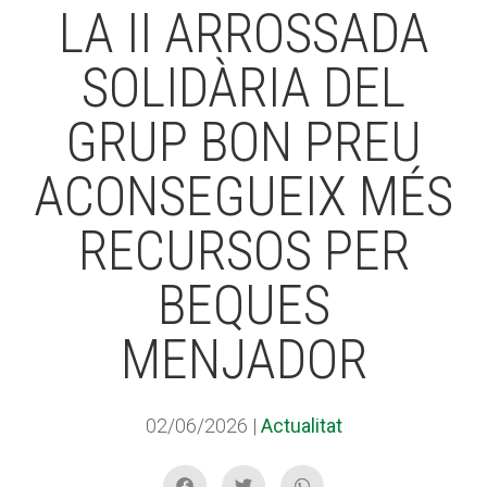
LA II ARROSSADA
SOLIDÀRIA DEL
ACCIÓ SOCIAL I JOVES
GRUP BON PREU
ESPLAIS
ACONSEGUEIX MÉS
RECURSOS PER
SUPORT TERCER SECTOR
BEQUES
MENJADOR
02/06/2026
|
Actualitat