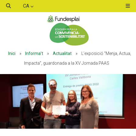
CA
ACTIVITATS D'ESTIU
Inici
»
Informa’t
»
Actualitat
»
L’exposició “Menja, Actua,
MÓN ESCOLAR
Impacta”, guardonada a la XV Jornada PAAS
ALBERG CENTRE ESPLAI
FORMACIÓ
CASES DE COLÒNIES