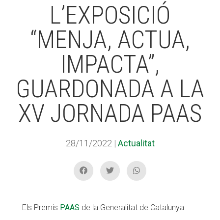
L’EXPOSICIÓ
“MENJA, ACTUA,
ACCIÓ SOCIAL I JOVES
IMPACTA”,
ESPLAIS
GUARDONADA A LA
XV JORNADA PAAS
SUPORT TERCER SECTOR
28/11/2022
|
Actualitat
Els Premis
PAAS
de la Generalitat de Catalunya