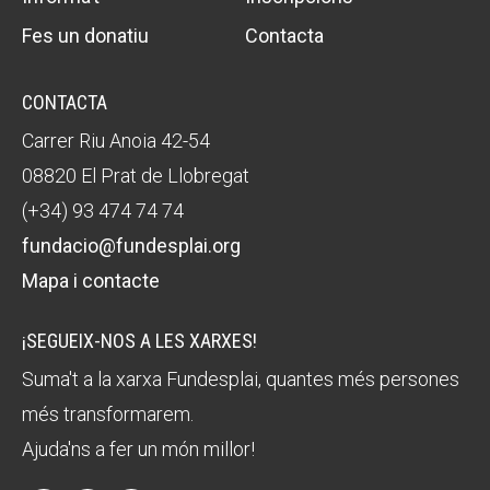
Fes un donatiu
Contacta
CONTACTA
Carrer Riu Anoia 42-54
08820 El Prat de Llobregat
(+34) 93 474 74 74
fundacio@fundesplai.org
Mapa i contacte
¡SEGUEIX-NOS A LES XARXES!
Suma't a la xarxa Fundesplai, quantes més persones
més transformarem.
Ajuda'ns a fer un món millor!