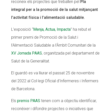
reconeix els projectes que treballen pel
Pla
CONEIX FUNDESPLAI
integral per a la promoció de la salut mitjançant
l’activitat física i l’alimentació saludable.
La Fundació
L'equip
L’exposició “
Menja, Actua, Impacta
” ha rebut el
primer premi de Promoció de la Salut i
Missió i valors
l’Alimentació Saludable a l’Àmbit Comunitari de la
Els comptes clars
XV Jornada PAAS
, organitzada pel departament de
Memòria d'activitats
Salut de la Generalitat.
Proposta educativa
El guardó es va lliurar el passat 25 de novembre
ACTUALITAT
del 2022 al Col·legi Oficial d’Infermeres i Infermers
de Barcelona.
Notícies
Butlletins
Els
premis PAAS
tenen com a objectiu identificar,
reconèixer i difondre projectes o iniciatives que
Diari de la Fundació