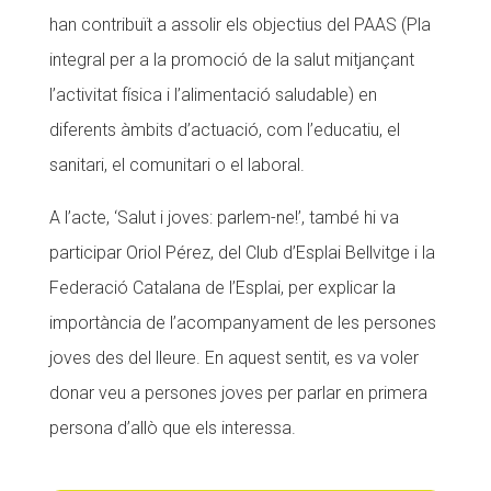
han contribuït a assolir els objectius del PAAS (Pla
Fundesplai als mitjans
integral per a la promoció de la salut mitjançant
Xarxes socials
l’activitat física i l’alimentació saludable) en
diferents àmbits d’actuació, com l’educatiu, el
COL·LABORA
sanitari, el comunitari o el laboral.
Fes voluntariat
A l’acte, ‘Salut i joves: parlem-ne!’, també hi va
Fes un donatiu
participar Oriol Pérez, del Club d’Esplai Bellvitge i la
Treballa amb nosaltres
Federació Catalana de l’Esplai, per explicar la
importància de l’acompanyament de les persones
joves des del lleure. En aquest sentit, es va voler
donar veu a persones joves per parlar en primera
persona d’allò que els interessa.