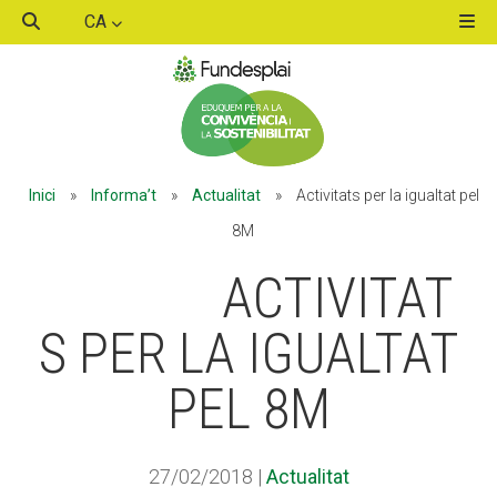
CA
ACTIVITATS D'ESTIU
Inici
»
Informa’t
»
Actualitat
»
Activitats per la igualtat pel
MÓN ESCOLAR
8M
ACTIVITAT
ALBERG CENTRE ESPLAI
S PER LA IGUALTAT
PEL 8M
FORMACIÓ
27/02/2018
|
Actualitat
CASES DE COLÒNIES