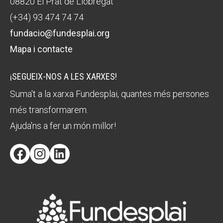
08820 El Prat de Llobregat
(+34) 93 474 74 74
fundacio@fundesplai.org
Mapa i contacte
¡SEGUEIX-NOS A LES XARXES!
Suma't a la xarxa Fundesplai, quantes més persones
més transformarem.
Ajuda'ns a fer un món millor!
Facebook
Instagram
LinkedIn