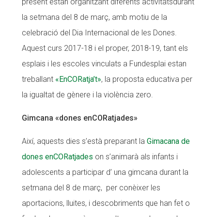
present estan organitzant diferents activitatsdurant
CONEIX FUNDESPLAI
la setmana del 8 de març, amb motiu de la
celebració del Dia Internacional de les Dones.
La Fundació
Aquest curs 2017-18 i el proper, 2018-19, tant els
L'equip
esplais i les escoles vinculats a Fundesplai estan
Missió i valors
treballant
«EnCORatja’t»
, la proposta educativa per
Els comptes clars
la igualtat de gènere i la violència zero.
Memòria d'activitats
Gimcana «dones enCORatjades»
Proposta educativa
Així, aquests dies s’està preparant la
Gimacana de
ACTUALITAT
dones enCORatjades
on s’animarà als infants i
adolescents a participar d’ una gimcana durant la
Notícies
setmana del 8 de març, per conèixer les
Butlletins
aportacions, lluites, i descobriments que han fet o
Diari de la Fundació