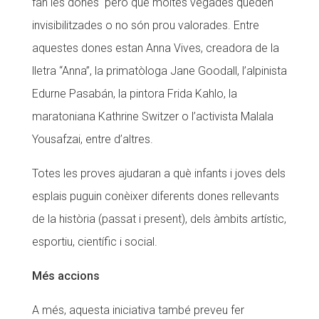
fan les dones però que moltes vegades queden
Fundesplai als mitjans
invisibilitzades o no són prou valorades. Entre
aquestes dones estan Anna Vives, creadora de la
Xarxes socials
lletra “Anna”, la primatòloga Jane Goodall, l’alpinista
COL·LABORA
Edurne Pasabán, la pintora Frida Kahlo, la
maratoniana Kathrine Switzer o l’activista Malala
Fes voluntariat
Yousafzai, entre d’altres.
Fes un donatiu
Totes les proves ajudaran a què infants i joves dels
Treballa amb nosaltres
esplais puguin conèixer diferents dones rellevants
de la història (passat i present), dels àmbits artístic,
esportiu, científic i social.
Més accions
A més, aquesta iniciativa també preveu fer