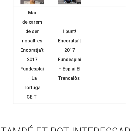
Mai
deixarem
de ser
I punt!
nosaltres
Encoratja’t
Encoratja’t
2017
2017
Fundesplai
Fundesplai
+ Esplai El
+ La
Trencalòs
Tortuga
CEIT