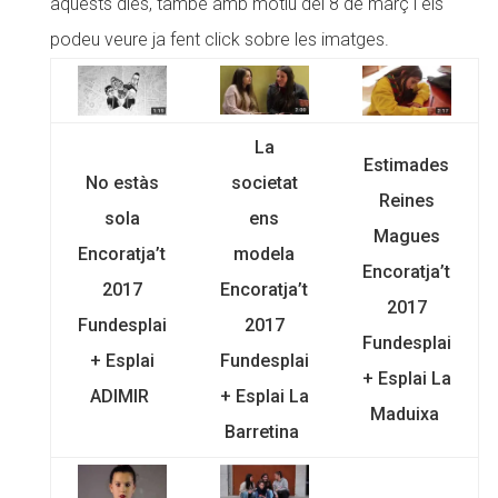
aquests dies, també amb motiu del 8 de març i els
podeu veure ja fent click sobre les imatges.
La
Estimades
No estàs
societat
Reines
sola
ens
Magues
Encoratja’t
modela
Encoratja’t
2017
Encoratja’t
2017
Fundesplai
2017
Fundesplai
+ Esplai
Fundesplai
+ Esplai La
ADIMIR
+ Esplai La
Maduixa
Barretina