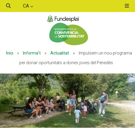
CA
ACTIVITATS D'ESTIU
Inici
»
Informa’t
»
Actualitat
»
Impulsem un nou programa
MÓN ESCOLAR
per donar oportunitats a dones joves del Penedès
ALBERG CENTRE ESPLAI
FORMACIÓ
CASES DE COLÒNIES