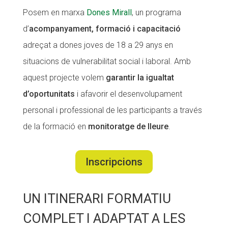
Posem en marxa
Dones Mirall
, un programa
CONEIX FUNDESPLAI
d’
acompanyament, formació i capacitació
La Fundació
adreçat a dones joves de 18 a 29 anys en
L'equip
situacions de vulnerabilitat social i laboral. Amb
aquest projecte volem
garantir la igualtat
Missió i valors
d’oportunitats
i afavorir el desenvolupament
Els comptes clars
personal i professional de les participants a través
Memòria d'activitats
de la formació en
monitoratge de lleure
.
Proposta educativa
Inscripcions
ACTUALITAT
Notícies
UN ITINERARI FORMATIU
Butlletins
COMPLET I ADAPTAT A LES
Diari de la Fundació