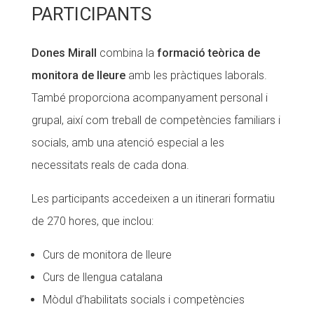
PARTICIPANTS
Fundesplai als mitjans
Xarxes socials
Dones Mirall
combina la
formació teòrica de
monitora de lleure
amb les pràctiques laborals.
COL·LABORA
També proporciona acompanyament personal i
Fes voluntariat
grupal, així com treball de competències familiars i
socials, amb una atenció especial a les
Fes un donatiu
necessitats reals de cada dona.
Treballa amb nosaltres
Les participants accedeixen a un itinerari formatiu
de 270 hores, que inclou:
Curs de monitora de lleure
Curs de llengua catalana
Mòdul d’habilitats socials i competències