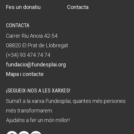
Fes un donatiu
Contacta
CONTACTA
Carrer Riu Anoia 42-54
08820 El Prat de Llobregat
(+34) 93 474 74 74
fundacio@fundesplai.org
Mapa i contacte
¡SEGUEIX-NOS A LES XARXES!
Suma't a la xarxa Fundesplai, quantes més persones
més transformarem.
Ajuda'ns a fer un món millor!