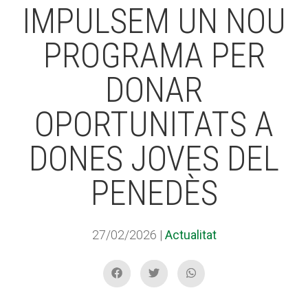
IMPULSEM UN NOU
PROGRAMA PER
ACCIÓ SOCIAL I JOVES
DONAR
ESPLAIS
OPORTUNITATS A
DONES JOVES DEL
SUPORT TERCER SECTOR
PENEDÈS
27/02/2026
|
Actualitat