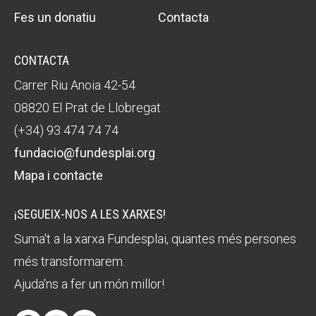
Fes un donatiu
Contacta
CONTACTA
Carrer Riu Anoia 42-54
08820 El Prat de Llobregat
(+34) 93 474 74 74
fundacio@fundesplai.org
Mapa i contacte
¡SEGUEIX-NOS A LES XARXES!
Suma't a la xarxa Fundesplai, quantes més persones
més transformarem.
Ajuda'ns a fer un món millor!