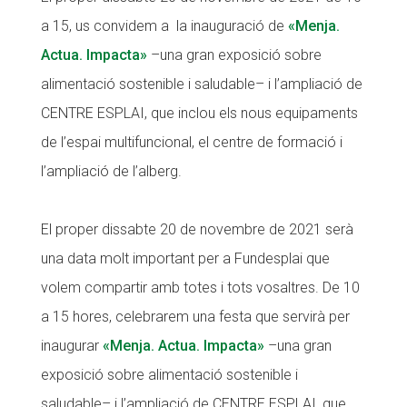
a 15, us convidem a la inauguració de
«Menja.
CONEIX FUNDESPLAI
Actua. Impacta»
–una gran exposició sobre
La Fundació
alimentació sostenible i saludable– i l’ampliació de
L'equip
CENTRE ESPLAI, que inclou els nous equipaments
Missió i valors
de l’espai multifuncional, el centre de formació i
l’ampliació de l’alberg.
Els comptes clars
Memòria d'activitats
El proper dissabte 20 de novembre de 2021 serà
Proposta educativa
una data molt important per a Fundesplai que
volem compartir amb totes i tots vosaltres. De 10
ACTUALITAT
a 15 hores, celebrarem una festa que servirà per
Notícies
inaugurar
«Menja. Actua. Impacta»
–una gran
Butlletins
exposició sobre alimentació sostenible i
Diari de la Fundació
saludable– i l’ampliació de CENTRE ESPLAI, que