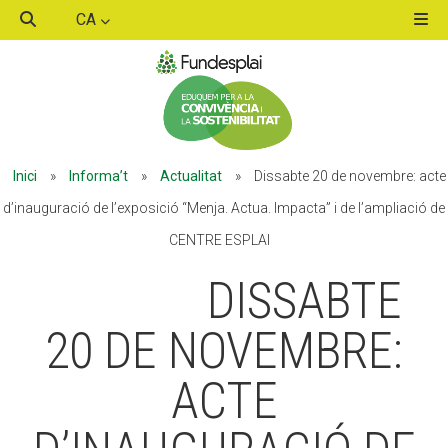
CA
ACTIVITATS D'ESTIU
Inici
»
Informa’t
»
Actualitat
»
Dissabte 20 de novembre: acte
MÓN ESCOLAR
d’inauguració de l’exposició “Menja. Actua. Impacta” i de l’ampliació de
CENTRE ESPLAI
ALBERG CENTRE ESPLAI
DISSABTE
20 DE NOVEMBRE:
FORMACIÓ
ACTE
CASES DE COLÒNIES