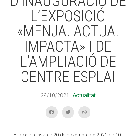
D’INAUGURACIÓ DE
L’EXPOSICIÓ
ACCIÓ SOCIAL I JOVES
«MENJA. ACTUA.
IMPACTA» I DE
ESPLAIS
L’AMPLIACIÓ DE
CENTRE ESPLAI
SUPORT TERCER SECTOR
29/10/2021
|
Actualitat
El proper dissabte 20 de novembre de 2021 de 10