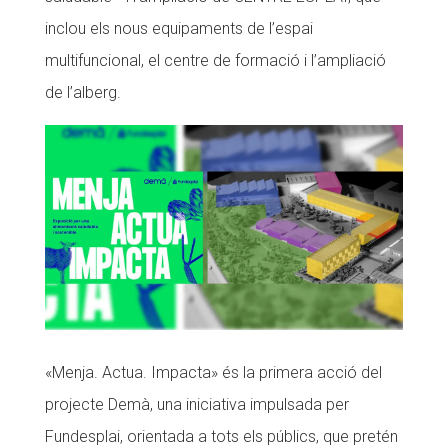
inclou els nous equipaments de l’espai
Fundesplai als mitjans
multifuncional, el centre de formació i l’ampliació
Xarxes socials
de l’alberg.
COL·LABORA
Fes voluntariat
Fes un donatiu
Treballa amb nosaltres
«Menja. Actua. Impacta» és la primera acció del
projecte Demà, una iniciativa impulsada per
Fundesplai, orientada a tots els públics, que pretén