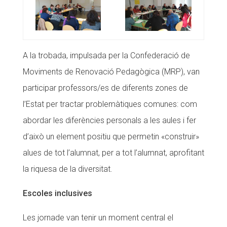
Fundesplai als mitjans
Xarxes socials
A la trobada, impulsada per la Confederació de
COL·LABORA
Moviments de Renovació Pedagògica (MRP), van
Fes voluntariat
participar professors/es de diferents zones de
l’Estat per tractar problemàtiques comunes: com
Fes un donatiu
abordar les diferències personals a les aules i fer
Treballa amb nosaltres
d’això un element positiu que permetin «construir»
alues de tot l’alumnat, per a tot l’alumnat, aprofitant
la riquesa de la diversitat.
Escoles inclusives
Les jornade van tenir un moment central el