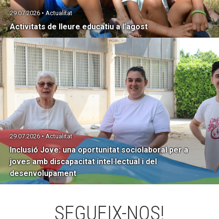
29.07.2026 • Actualitat
Activitats de lleure educatiu a l’agost
29.07.2026 • Actualitat
Inclusió Jove: una oportunitat sociolaboral per a
joves amb discapacitat intel·lectual i del
desenvolupament
SEGUEIX-NOS!