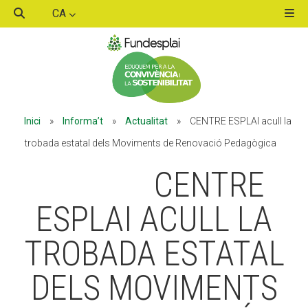
CA
ACTIVITATS D'ESTIU
Inici
»
Informa’t
»
Actualitat
»
CENTRE ESPLAI acull la
MÓN ESCOLAR
trobada estatal dels Moviments de Renovació Pedagògica
CENTRE
ALBERG CENTRE ESPLAI
ESPLAI ACULL LA
TROBADA ESTATAL
FORMACIÓ
DELS MOVIMENTS
CASES DE COLÒNIES