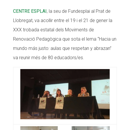
CONEIX FUNDESPLAI
CENTRE ESPLAI
, la seu de Fundesplai al Prat de
Llobregat, va acollir entre el 19 i el 21 de gener la
La Fundació
XXX trobada estatal dels Moviments de
L'equip
Renovació Pedagògica que sota el lema “Hacia un
Missió i valors
mundo más justo: aulas que respetan y abrazan”
Els comptes clars
va reunir més de 80 educadors/es.
Memòria d'activitats
Proposta educativa
ACTUALITAT
Notícies
Butlletins
Diari de la Fundació