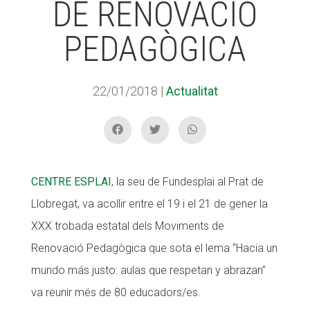
DE RENOVACIÓ
PEDAGÒGICA
ACCIÓ SOCIAL I JOVES
22/01/2018
|
Actualitat
ESPLAIS
SUPORT TERCER SECTOR
CENTRE ESPLAI
, la seu de Fundesplai al Prat de
Llobregat, va acollir entre el 19 i el 21 de gener la
XXX trobada estatal dels Moviments de
Renovació Pedagògica que sota el lema “Hacia un
mundo más justo: aulas que respetan y abrazan”
va reunir més de 80 educadors/es.