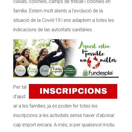
casals, colònies, camps de treball i colònies en
CONEIX FUNDESPLAI
família. Estem molt atents a l’evolució de la
situació de la Covid-19 i ens adaptem a totes les
La Fundació
indicacions de las autoritats sanitàries.
L'equip
Missió i valors
Els comptes clars
Memòria d'activitats
Proposta educativa
Per tal
ACTUALITAT
d’ajud
ar a les famílies, ja es poden fer totes les
Notícies
inscripcions a les activitats sense haver d’abonar
Butlletins
cap import encara. A més, si per qualsevol motiu
Diari de la Fundació