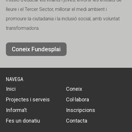
lleure i el Tercer Sector, millorar el medi ambient i
promoure la ciutadania i la inclusió social, amb voluntat
transformadora.
Coneix Fundesplai
NAVEGA
Inici
Coneix
Projectes i serveis
Col·labora
Informa’t
Inscripcions
Fes un donatiu
Contacta