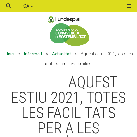
CA
ACTIVITATS D'ESTIU
Inici
»
Informa’t
»
Actualitat
»
Aquest estiu 2021, totes les
MÓN ESCOLAR
facilitats per a les famílies!
AQUEST
ALBERG CENTRE ESPLAI
ESTIU 2021, TOTES
LES FACILITATS
FORMACIÓ
PER A LES
CASES DE COLÒNIES