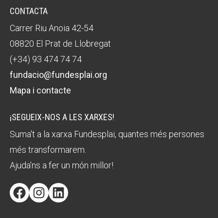
CONTACTA
Carrer Riu Anoia 42-54
08820 El Prat de Llobregat
(+34) 93 474 74 74
fundacio@fundesplai.org
Mapa i contacte
¡SEGUEIX-NOS A LES XARXES!
Suma't a la xarxa Fundesplai, quantes més persones
més transformarem.
Ajuda'ns a fer un món millor!
Facebook
Instagram
LinkedIn