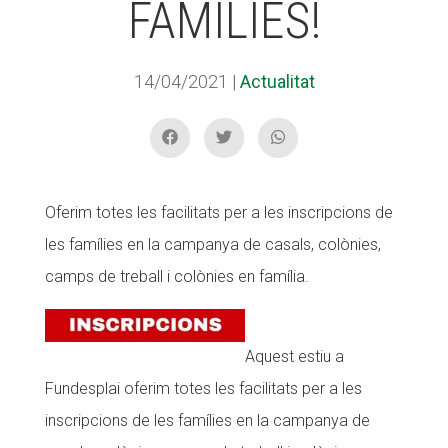
FAMÍLIES!
ACCIÓ SOCIAL I JOVES
14/04/2021
|
Actualitat
ESPLAIS
Oferim totes les facilitats per a les inscripcions de
SUPORT TERCER SECTOR
les famílies en la campanya de casals, colònies,
camps de treball i colònies en família.
Aquest estiu a
Fundesplai oferim totes les facilitats per a les
inscripcions de les famílies en la campanya de