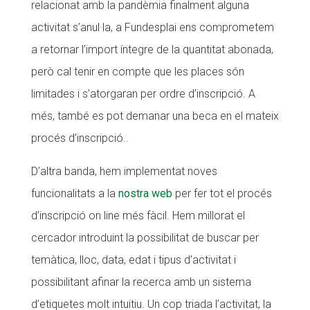
relacionat amb la pandèmia finalment alguna
Fundesplai als mitjans
activitat s’anul·la, a Fundesplai ens comprometem
Xarxes socials
a retornar l’import íntegre de la quantitat abonada,
però cal tenir en compte que les places són
COL·LABORA
limitades i s’atorgaran per ordre d’inscripció. A
més, també es pot demanar una beca en el mateix
Fes voluntariat
procés d’inscripció..
Fes un donatiu
Treballa amb nosaltres
D’altra banda, hem implementat noves
funcionalitats a la
nostra web
per fer tot el procés
d’inscripció on line més fàcil. Hem millorat el
cercador introduint la possibilitat de buscar per
temàtica, lloc, data, edat i tipus d’activitat i
possibilitant afinar la recerca amb un sistema
d’etiquetes molt intuitiu. Un cop triada l’activitat, la