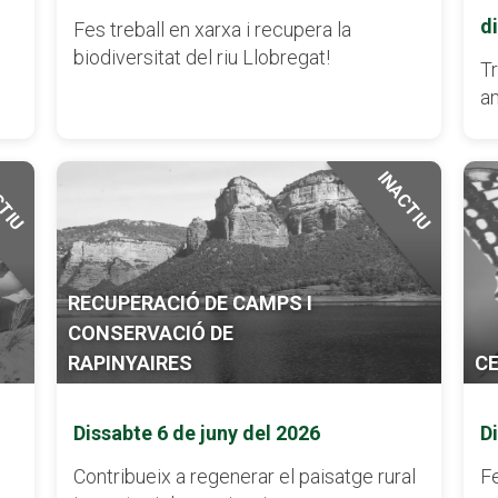
d
Fes treball en xarxa i recupera la
biodiversitat del riu Llobregat!
Tr
an
CTIU
INACTIU
RECUPERACIÓ DE CAMPS I
CONSERVACIÓ DE
RAPINYAIRES
CE
Dissabte 6 de juny del 2026
D
Contribueix a regenerar el paisatge rural
Fe