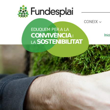
CONEIX
ACTIVITATS D'ESTIU
Inic
CASES DE COLÒNIES
A
CONEIX FUNDESPLAI
La Fundació