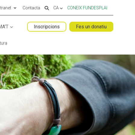
ntranet
Contacta
CA
CONEIX FUNDESPLAI
MA’T
Inscripcions
Fes un donatiu
 ESPLAI
FORMACIÓ
tura
SUPORT TERCER SECTOR
LABORA
Fes voluntariat