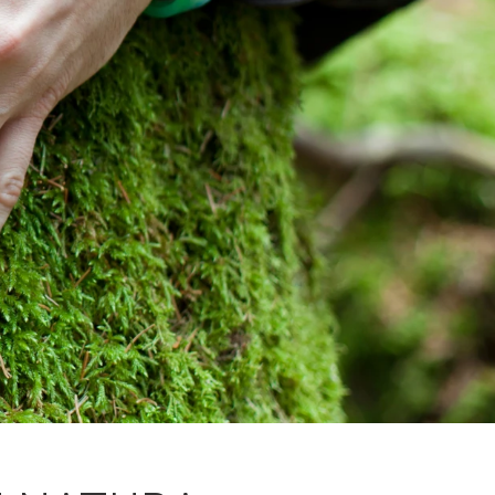
Fes un donatiu
Treballa amb nosaltres