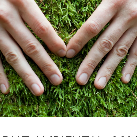
Butlletins
ors
Diari de la Fundació
clars
Fundesplai als mitjans
tivitats
Xarxes socials
ucativa