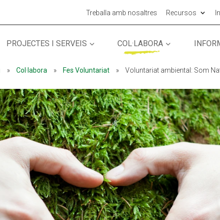
Treballa amb nosaltres
Recursos
I
PROJECTES I SERVEIS
COL·LABORA
INFOR
MÓN ESCOLAR
ALBERG CENTRE
i
»
Col·labora
»
Fes Voluntariat
»
Voluntariat ambiental: Som Na
CCIÓ SOCIAL I JOVES
ESPLAIS
ACTUALITAT
COL·
Notícies