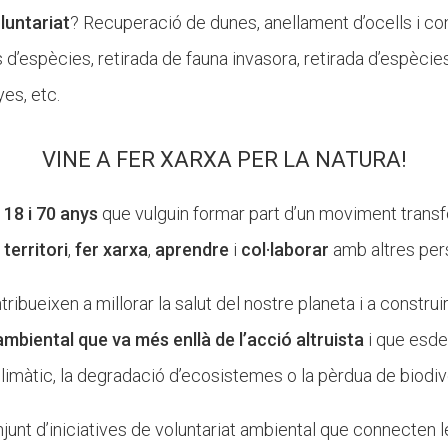
luntariat
? Recuperació de dunes, anellament d’ocells i con
s d’espècies, retirada de fauna invasora, retirada d’espècie
es, etc.
VINE A FER XARXA PER LA NATURA!
e
18 i 70 anys
que vulguin formar part d’un moviment transf
territori
,
fer xarxa
,
aprendre
i
col·laborar
amb altres per
ribueixen a millorar la salut del nostre planeta i a constr
ambiental que va més enllà de l’acció altruista
i que esde
imàtic, la degradació d’ecosistemes o la pèrdua de biodive
nt d’iniciatives de voluntariat ambiental que connecten l