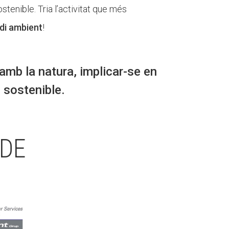
tenible. Tria l’activitat que més
edi ambient
!
mb la natura, implicar-se en
i sostenible.
 DE