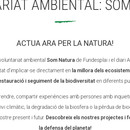
RIAT AMBIENTAL: SO
ACTUA ARA PER LA NATURA!
 voluntariat ambiental
Som Natura
de Fundesplai i el diari
tat d’implicar-se directament en
la millora dels ecosiste
stauració i seguiment de la biodiversitat
en diferents pun
prendre, compartir experiències amb persones amb inquietu
i climàtic, la degradació de la biosfera o la pèrdua de biod
stre present i futur.
Descobreix els nostres projectes i 
la defensa del planeta!