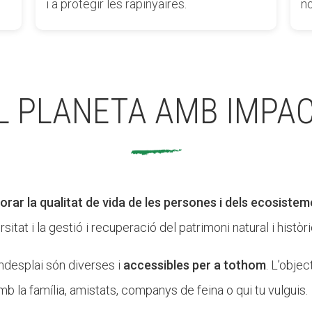
i a protegir les rapinyaires.
n
L PLANETA AMB IMPA
lorar la qualitat de vida de les persones i dels ecosiste
itat i la gestió i recuperació del patrimoni natural i històri
desplai són diverses i
accessibles per a tothom
. L’obje
mb la família, amistats, companys de feina o qui tu vulguis.