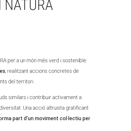
M NATURA
 ARA per a un món més verd i sostenible.
mes
, realitzant accions concretes de
ts del territori.
ds similars i contribuir activament a
iversitat. Una acció altruista gratificant
forma part d’un moviment col·lectiu per