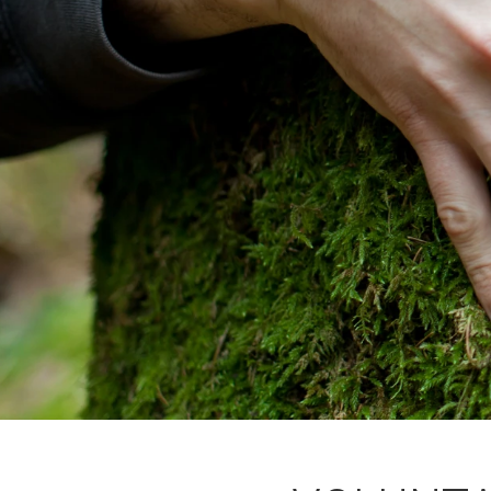
L'equip
Missió i val
Els comptes 
Memòria d'ac
Proposta ed