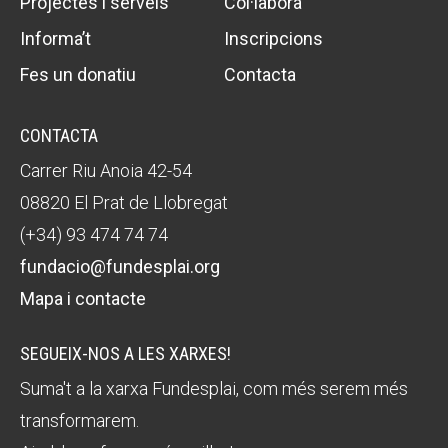
Projectes i serveis
Col·labora
Fundesplai als mitjans
Fundesplai als mitjans
Informa’t
Inscripcions
Xarxes socials
Xarxes socials
Fes un donatiu
Contacta
COL·LABORA
COL·LABORA
CONTACTA
Carrer Riu Anoia 42-54
Fes voluntariat
Fes voluntariat
08820 El Prat de Llobregat
Fes un donatiu
Fes un donatiu
(+34) 93 474 74 74
Treballa amb nosaltres
Treballa amb nosaltres
fundacio@fundesplai.org
Mapa i contacte
SEGUEIX-NOS A LES XARXES!
Suma't a la xarxa Fundesplai, com més serem més
transformarem.