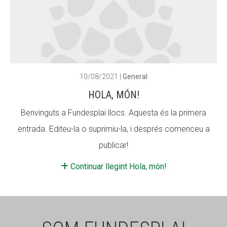
ACCIÓ SOCIAL I JOVES
ACCIÓ SOCIAL I JOVES
ESPLAIS
ESPLAIS
10/08/2021
|
General
HOLA, MÓN!
Benvinguts a Fundesplai llocs. Aquesta és la primera
SUPORT TERCER SECTOR
SUPORT TERCER SECTOR
entrada. Editeu-la o suprimiu-la, i després comenceu a
publicar!
Continuar llegint Hola, món!