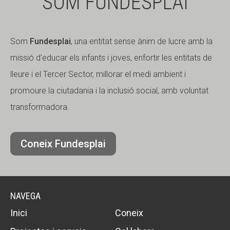
SOM FUNDESPLAI
CONEIX FUNDESPLAI
CONEIX FUNDESPLAI
La Fundació
La Fundació
Som
Fundesplai
, una entitat sense ànim de lucre amb la
missió d'educar els infants i joves, enfortir les entitats de
L'equip
L'equip
lleure i el Tercer Sector, millorar el medi ambient i
Missió i valors
Missió i valors
promoure la ciutadania i la inclusió social, amb voluntat
Els comptes clars
Els comptes clars
transformadora.
Memòria d'activitats
Memòria d'activitats
Proposta educativa
Proposta educativa
Coneix Fundesplai
ACTUALITAT
ACTUALITAT
Notícies
Notícies
NAVEGA
Butlletins
Butlletins
Inici
Coneix
Diari de la Fundació
Diari de la Fundació