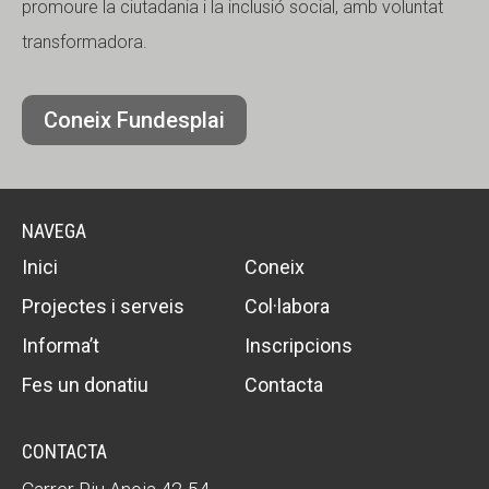
promoure la ciutadania i la inclusió social, amb voluntat
transformadora.
Coneix Fundesplai
NAVEGA
Inici
Coneix
Projectes i serveis
Col·labora
Informa’t
Inscripcions
Fes un donatiu
Contacta
CONTACTA