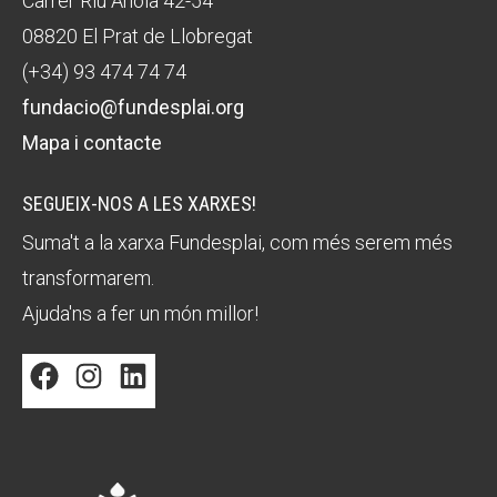
Carrer Riu Anoia 42-54
08820 El Prat de Llobregat
(+34) 93 474 74 74
fundacio@fundesplai.org
Mapa i contacte
SEGUEIX-NOS A LES XARXES!
Suma't a la xarxa Fundesplai, com més serem més
transformarem.
Ajuda'ns a fer un món millor!
Facebook
Instagram
LinkedIn