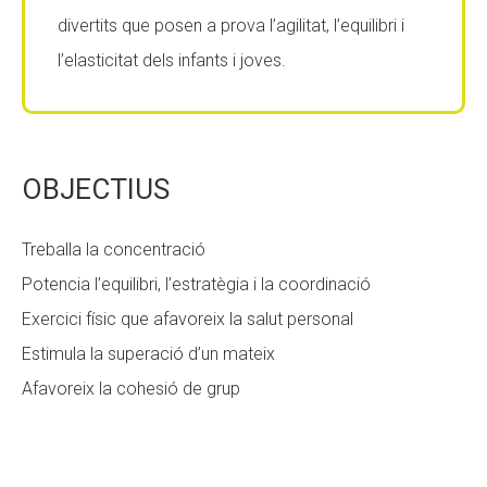
divertits que posen a prova l’agilitat, l’equilibri i
Fundesplai als mitjans
Fundesplai als mitjans
l’elasticitat dels infants i joves.
Xarxes socials
Xarxes socials
COL·LABORA
COL·LABORA
OBJECTIUS
Fes voluntariat
Fes voluntariat
Fes un donatiu
Fes un donatiu
Treballa la concentració
Treballa amb nosaltres
Treballa amb nosaltres
Potencia l’equilibri, l’estratègia i la coordinació
Exercici físic que afavoreix la salut personal
Estimula la superació d’un mateix
Afavoreix la cohesió de grup