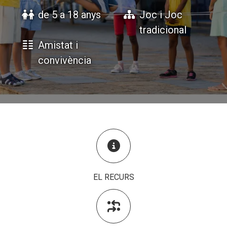
de 5 a 18 anys
Joc i Joc
tradicional
ACCIÓ SOCIAL I JOVES
ACCIÓ SOCIAL I JOVES
Amistat i
convivència
ESPLAIS
ESPLAIS
SUPORT TERCER SECTOR
SUPORT TERCER SECTOR

EL RECURS
