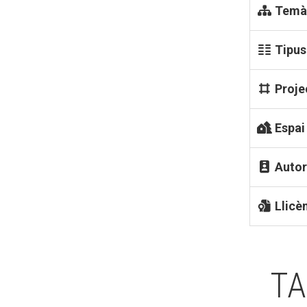
Temà
Tipus
Proje
Espai
Autor
Llicè
TA