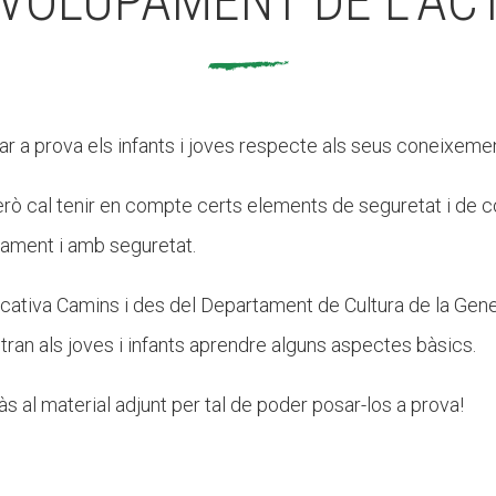
VOLUPAMENT DE L'ACT
ar a prova els infants i joves respecte als seus coneixemen
però cal tenir en compte certs elements de seguretat i de 
·lament i amb seguretat.
ativa Camins i des del Departament de Cultura de la Gener
ran als joves i infants aprendre alguns aspectes bàsics.
s al material adjunt per tal de poder posar-los a prova!