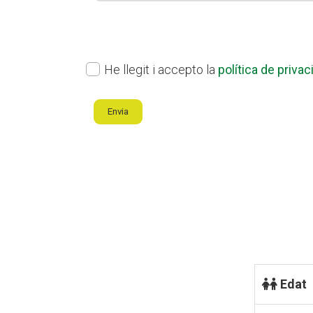
ok
(Obligatori)
He llegit i accepto la
política de privac
Envia
Edat