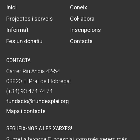
Inici
Coneix
Projectes i serveis
Col·labora
Informa’t
Inscripcions
Fes un donatiu
Contacta
CONTACTA
Carrer Riu Anoia 42-54
08820 El Prat de Llobregat
(+34) 93 474 74 74
fundacio@fundesplai.org
Mapa i contacte
SEGUEIX-NOS A LES XARXES!
Suma't a la xarxa Fundesplai, com més serem més