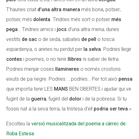
T’hauries criat
d’una altra manera
més bona, potser;
potser, més
dolenta
. Tindries més sort o potser
més
pega
… Tindries amics i
jocs
d’una altra mena; duries
vestits
de sac
o de seda, sabates
de pell
o tosca
espardenya, o aniries nu perdut per
la selva
. Podries llegir
contes
i poemes, o no tenir
llibres
ni saber de lletra.
Podries menjar coses
llamineres
o només crostons
eixuts de pa negre. Podries ….podries… Per tot això
pensa
que importa tenir LES
MANS
BEN OBERTES i ajudar qui ve
fugint de la
guerra
, fugint del
dolor
i de la pobresa. Si tu
fossis nat a la seva terra, la tristesa d’ell
podria ser teva
.»
Escolteu la
versió musicalitzada del poema a càrrec de
Roba Estesa.