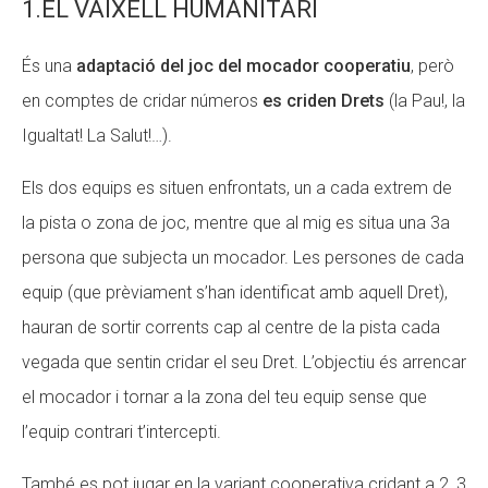
1.EL VAIXELL HUMANITARI
És una
adaptació del joc del mocador cooperatiu
, però
en comptes de cridar números
es criden Drets
(la Pau!, la
Igualtat! La Salut!…).
Els dos equips es situen enfrontats, un a cada extrem de
la pista o zona de joc, mentre que al mig es situa una 3a
persona que subjecta un mocador. Les persones de cada
equip (que prèviament s’han identificat amb aquell Dret),
hauran de sortir corrents cap al centre de la pista cada
vegada que sentin cridar el seu Dret. L’objectiu és arrencar
el mocador i tornar a la zona del teu equip sense que
l’equip contrari t’intercepti.
També es pot jugar en la variant cooperativa cridant a 2, 3