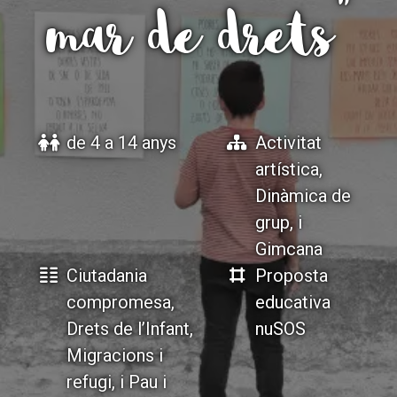
mar de drets"
ACCIÓ SOCIAL I JOVES
ACCIÓ SOCIAL I JOVES
ESPLAIS
ESPLAIS
de 4 a 14 anys
Activitat
artística,
Dinàmica de
SUPORT TERCER SECTOR
SUPORT TERCER SECTOR
grup, i
Gimcana
Ciutadania
Proposta
compromesa,
educativa
Drets de l’Infant,
nuSOS
Migracions i
refugi, i Pau i