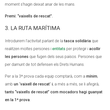
moment s’hagin deixat anar de les mans.
Premi: “vaixells de rescat”.
3. LA RUTA MARÍTIMA
Introduirem l’activitat parlant de la
tasca solidària
que
realitzen moltes persones i
entitats
per protegir i
acollir
les persones
que fugen dels seus països. Persones que
per damunt de tot defensen els Drets Humans.
Per a la 3ª prova cada equip comptarà, com a
mínim
,
amb
un
“
vaixell de rescat
”
i
, a més a més, se li afegirà,
tants “vaixells de rescat” com mocadors hagi guanyat
en la 1ª prova
.