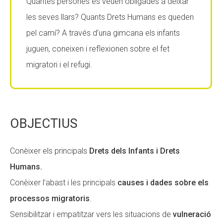
Quantes persones es veuen obligades a deixar
Fundesplai als mitjans
Fundesplai als mitjans
les seves llars? Quants Drets Humans es queden
pel camí? A través d’una gimcana els infants
Xarxes socials
Xarxes socials
juguen, coneixen i reflexionen sobre el fet
COL·LABORA
COL·LABORA
migratori i el refugi.
Fes voluntariat
Fes voluntariat
Fes un donatiu
Fes un donatiu
OBJECTIUS
Treballa amb nosaltres
Treballa amb nosaltres
Conèixer els principals
Drets dels Infants i Drets
Humans.
Conèixer l’abast i les principals
causes i dades sobre els
processos migratoris
.
Sensibilitzar i empatitzar vers les situacions de
vulneració