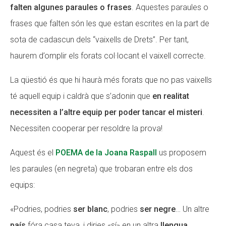
falten algunes paraules o frases
. Aquestes paraules o
frases que falten són les que estan escrites en la part de
sota de cadascun dels “vaixells de Drets”. Per tant,
haurem d’omplir els forats col·locant el vaixell correcte.
La qüestió és que hi haurà més forats que no pas vaixells
té aquell equip i caldrà que s’adonin que
en realitat
necessiten a l’altre equip per poder tancar el misteri
.
Necessiten cooperar per resoldre la prova!
Aquest és el
POEMA de la Joana Raspall
us proposem
les paraules (en negreta) que trobaran entre els dos
equips:
«Podries, podries
ser blanc
, podries
ser negre
… Un altre
país
fóra casa teva, i diries «sí» en un altra
llengua
.