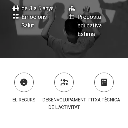
de 3 a 5 anys
Emocions i
Proposta
ACCIÓ SOCIAL I JOVES
ACCIÓ SOCIAL I JOVES
Salut
educativa
Estima
ESPLAIS
ESPLAIS
SUPORT TERCER SECTOR
SUPORT TERCER SECTOR



EL RECURS
DESENVOLUPAMENT
FITXA TÈCNICA
DE L'ACTIVITAT