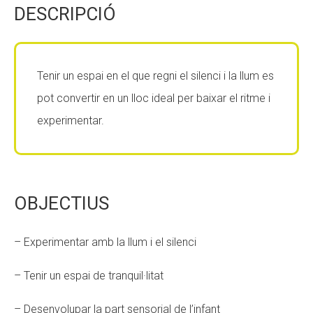
DESCRIPCIÓ
CONEIX FUNDESPLAI
CONEIX FUNDESPLAI
La Fundació
La Fundació
Tenir un espai en el que regni el silenci i la llum es
L'equip
L'equip
pot convertir en un lloc ideal per baixar el ritme i
Missió i valors
Missió i valors
experimentar.
Els comptes clars
Els comptes clars
Memòria d'activitats
Memòria d'activitats
Proposta educativa
Proposta educativa
OBJECTIUS
ACTUALITAT
ACTUALITAT
– Experimentar amb la llum i el silenci
Notícies
Notícies
– Tenir un espai de tranquil·litat
Butlletins
Butlletins
– Desenvolupar la part sensorial de l’infant
Diari de la Fundació
Diari de la Fundació