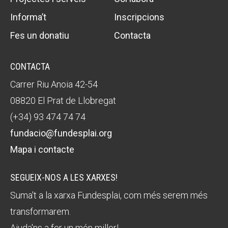
Informa’t
Inscripcions
Fes un donatiu
Contacta
CONTACTA
Carrer Riu Anoia 42-54
08820 El Prat de Llobregat
(+34) 93 474 74 74
fundacio@fundesplai.org
Mapa i contacte
SEGUEIX-NOS A LES XARXES!
Suma't a la xarxa Fundesplai, com més serem més
transformarem.
Ajuda'ns a fer un món millor!