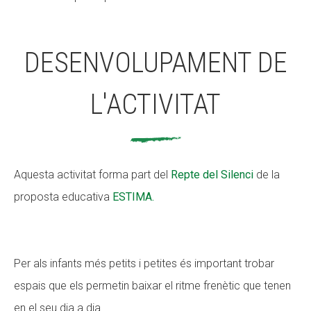
Fundesplai als mitjans
Fundesplai als mitjans
Xarxes socials
Xarxes socials
DESENVOLUPAMENT DE
COL·LABORA
COL·LABORA
L'ACTIVITAT
Fes voluntariat
Fes voluntariat
Fes un donatiu
Fes un donatiu
Treballa amb nosaltres
Treballa amb nosaltres
Aquesta activitat forma part del
Repte del Silenci
de la
proposta educativa
ESTIMA.
Per als infants més petits i petites és important trobar
espais que els permetin baixar el ritme frenètic que tenen
en el seu dia a dia.