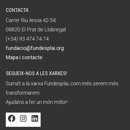
CONTACTA
Carrer Riu Anoia 42-54
08820 El Prat de Llobregat
(+34) 93 474 74 74
fundacio@fundesplai.org
Mapa i contacte
SEGUEIX-NOS A LES XARXES!
Suma't a la xarxa Fundesplai, com més serem més
transformarem.
Ajuda'ns a fer un món millor!
Facebook
Instagram
LinkedIn