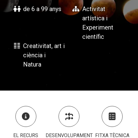
de 6 a 99 anys
Activitat
artística i
ACCIÓ SOCIAL I JOVES
ACCIÓ SOCIAL I JOVES
Experiment
científic
Creativitat, art i
ESPLAIS
ESPLAIS
ciència i
Natura
SUPORT TERCER SECTOR
SUPORT TERCER SECTOR



EL RECURS
DESENVOLUPAMENT
FITXA TÈCNICA