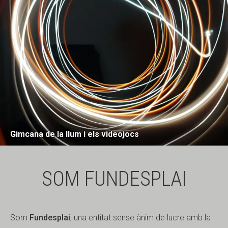
Gimcana de la llum i els videojocs
SOM FUNDESPLAI
Som
Fundesplai
, una entitat sense ànim de lucre amb la