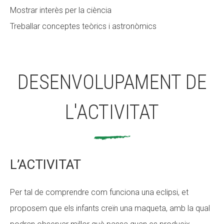
Mostrar interès per la ciència
Fundesplai als mitjans
Fundesplai als mitjans
Treballar conceptes teòrics i astronòmics
Xarxes socials
Xarxes socials
COL·LABORA
COL·LABORA
DESENVOLUPAMENT DE
Fes voluntariat
Fes voluntariat
Fes un donatiu
Fes un donatiu
L'ACTIVITAT
Treballa amb nosaltres
Treballa amb nosaltres
L’ACTIVITAT
Per tal de comprendre com funciona una eclipsi, et
proposem que els infants creïn una maqueta, amb la qual