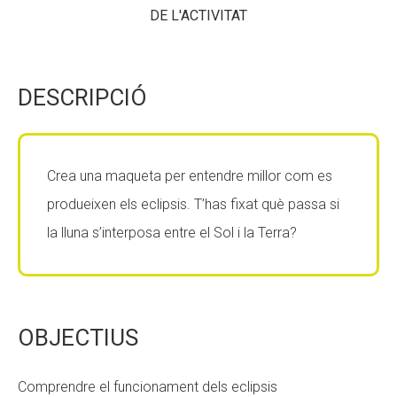
DE L'ACTIVITAT
CONEIX FUNDESPLAI
CONEIX FUNDESPLAI
La Fundació
La Fundació
DESCRIPCIÓ
L'equip
L'equip
Missió i valors
Missió i valors
Els comptes clars
Els comptes clars
Crea una maqueta per entendre millor com es
produeixen els eclipsis. T’has fixat què passa si
Memòria d'activitats
Memòria d'activitats
la lluna s’interposa entre el Sol i la Terra?
Proposta educativa
Proposta educativa
ACTUALITAT
ACTUALITAT
Notícies
Notícies
OBJECTIUS
Butlletins
Butlletins
Comprendre el funcionament dels eclipsis
Diari de la Fundació
Diari de la Fundació