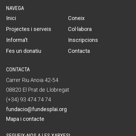
NAVEGA
Inici
Coneix
Projectes i serveis
Col·labora
Informa’t
Inscripcions
Fes un donatiu
Contacta
CONTACTA
Carrer Riu Anoia 42-54
08820 El Prat de Llobregat
(+34) 93 474 74 74
fundacio@fundesplai.org
Mapa i contacte
SEGUEIX-NOS A LES XARXES!