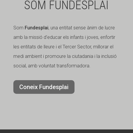
SOM FUNDESPLAI
Fundesplai als mitjans
Fundesplai als mitjans
Xarxes socials
Xarxes socials
Som
Fundesplai
, una entitat sense ànim de lucre
COL·LABORA
COL·LABORA
amb la missió d'educar els infants i joves, enfortir
les entitats de lleure i el Tercer Sector, millorar el
Fes voluntariat
Fes voluntariat
medi ambient i promoure la ciutadania i la inclusió
Fes un donatiu
Fes un donatiu
social, amb voluntat transformadora.
Treballa amb nosaltres
Treballa amb nosaltres
Coneix Fundesplai