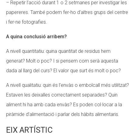
– Repetir l’acció durant 1 o 2 setmanes per investigar les
papereres. També podem fer-ho d’altres grups del centre
i fer-ne fotografies.
A quina conclusió arribem?
A nivell quantitatiu: quina quantitat de residus hem
generat? Molt o poc? I si pensem com serà aquesta
dada al llarg del curs? El valor que surt és molt o poc?
A nivell qualitatiu: quin és l’envàs o embolcall més utilitzat?
Estaven les deixalles correctament separades? Quin
aliment hi ha amb cada envàs? Es poden col·locar a la
piràmide d’alimentació i parlar dels hàbits alimentaris.
EIX ARTÍSTIC