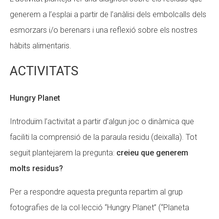
generem a l’esplai a partir de l’anàlisi dels embolcalls dels
esmorzars i/o berenars i una reflexió sobre els nostres
hàbits alimentaris.
ACTIVITATS
Hungry Planet
Introduïm l’activitat a partir d’algun joc o dinàmica que
faciliti la comprensió de la paraula residu (deixalla). Tot
seguit plantejarem la pregunta:
creieu que generem
molts residus?
Per a respondre aquesta pregunta repartim al grup
fotografies de la col·lecció “Hungry Planet” (“Planeta