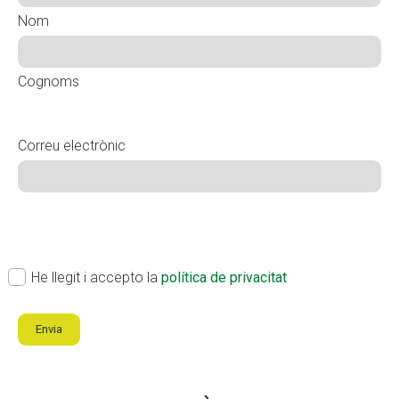
Nom
Cognoms
Correu electrònic
ok
(Obligatori)
He llegit i accepto la
política de privacitat
Envia