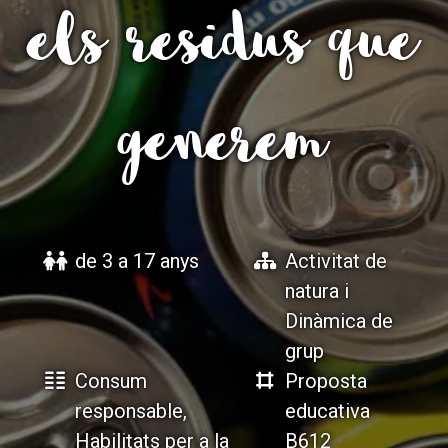
els residus que
ACCIÓ SOCIAL I JOVES
ACCIÓ SOCIAL I JOVES
generem
ESPLAIS
ESPLAIS
SUPORT TERCER SECTOR
SUPORT TERCER SECTOR
de 3 a 17 anys
Activitat de
natura i
Dinàmica de
grup
Consum
Proposta
responsable,
educativa
Habilitats per a la
B612