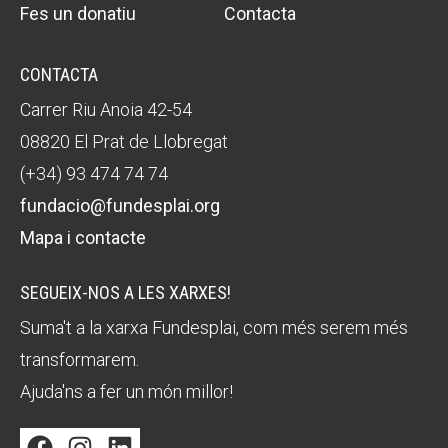
Fes un donatiu
Contacta
CONTACTA
Carrer Riu Anoia 42-54
08820 El Prat de Llobregat
(+34) 93 474 74 74
fundacio@fundesplai.org
Mapa i contacte
SEGUEIX-NOS A LES XARXES!
Suma't a la xarxa Fundesplai, com més serem més
transformarem.
Ajuda'ns a fer un món millor!
Facebook
Instagram
LinkedIn