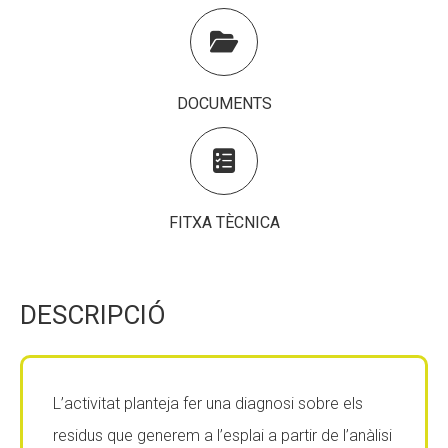
Fundesplai als mitjans
Fundesplai als mitjans

Xarxes socials
Xarxes socials
DOCUMENTS
COL·LABORA
COL·LABORA

Fes voluntariat
Fes voluntariat
Fes un donatiu
Fes un donatiu
FITXA TÈCNICA
Treballa amb nosaltres
Treballa amb nosaltres
DESCRIPCIÓ
L’activitat planteja fer una diagnosi sobre els
residus que generem a l’esplai a partir de l’anàlisi