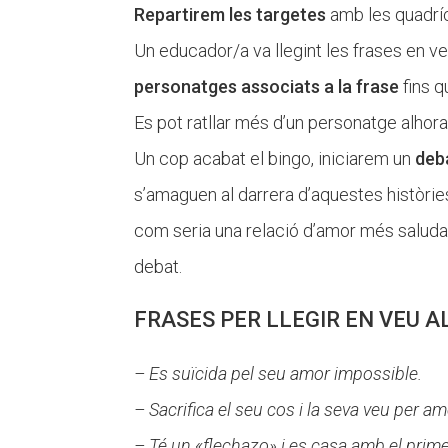
Repartirem les targetes
amb les quadríc
Un educador/a va llegint les frases en veu
personatges associats a la frase
fins q
Es pot ratllar més d’un personatge alhora
Un cop acabat el bingo, iniciarem un
deb
s’amaguen al darrera d’aquestes històrie
com seria una relació d’amor més saludab
debat.
FRASES PER LLEGIR EN VEU A
– Es suïcida pel seu amor impossible.
– Sacrifica el seu cos i la seva veu per am
–
Té un «flechazo» i es casa amb el primer