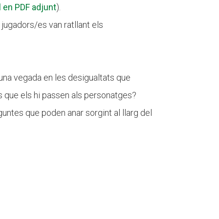
l en PDF adjunt
).
 jugadors/es van ratllant els
una vegada en les desigualtats que
s que els hi passen als personatges?
untes que poden anar sorgint al llarg del