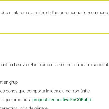
go» desmuntarem els mites de l’amor romàntic i desemmasc
àntic i la seva relació amb el sexisme a la nostra societat
bat en grup
les dones que comporta la idea d’amor romàntic.
tuds que promou la
proposta educativa EnCORatja’t.
tereotips i rols de gènere.