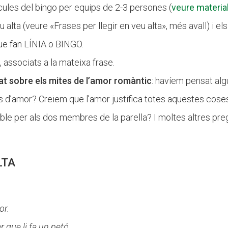
ules del bingo per equips de 2-3 persones (
veure materia
 alta (veure «Frases per llegir en veu alta», més avall) i els
ue fan LÍNIA o BINGO.
, associats a la mateixa frase.
at sobre els mites de l’amor romàntic
: havíem pensat alg
s d’amor? Creiem que l’amor justifica totes aquestes cose
le per als dos membres de la parella? I moltes altres preg
LTA
or.
 que li fa un petó.