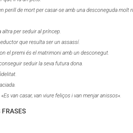
e en perill de mort per casar-se amb una desconeguda molt ri
 altra per seduir al príncep.
ductor que resulta ser un assassí.
on el premi és el matrimoni amb un desconegut.
aconseguir seduir la seva futura dona.
delitat.
raciada.
:
«
Es van casar, van viure feliços i van menjar anissos
«.
 FRASES