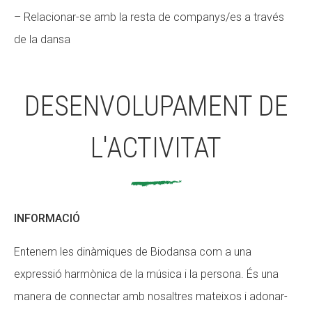
– Relacionar-se amb la resta de companys/es a través
Fundesplai als mitjans
Fundesplai als mitjans
de la dansa
Xarxes socials
Xarxes socials
COL·LABORA
COL·LABORA
DESENVOLUPAMENT DE
Fes voluntariat
Fes voluntariat
L'ACTIVITAT
Fes un donatiu
Fes un donatiu
Treballa amb nosaltres
Treballa amb nosaltres
INFORMACIÓ
Entenem les dinàmiques de Biodansa com a una
expressió harmònica de la música i la persona. És una
manera de connectar amb nosaltres mateixos i adonar-