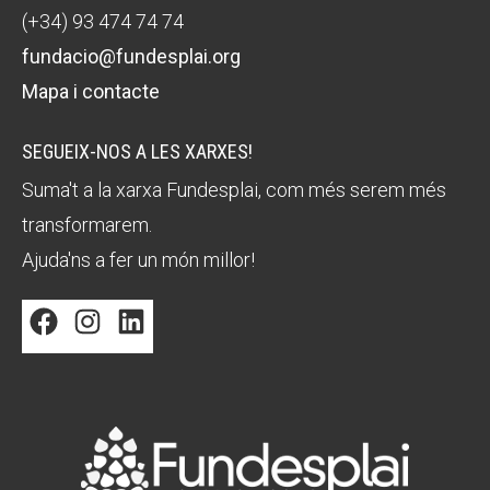
(+34) 93 474 74 74
fundacio@fundesplai.org
Mapa i contacte
SEGUEIX-NOS A LES XARXES!
Suma't a la xarxa Fundesplai, com més serem més
transformarem.
Ajuda'ns a fer un món millor!
Facebook
Instagram
LinkedIn