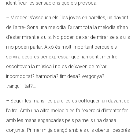
identificar les sensacions que els provoca.
– Mirades: s’asseuen els i les joves en parelles, un davant
de l’altre- Sona una melodia. Durant tota la melodia s’han
d’estar mirant els ulls. No poden deixar de mirar-se als ulls
i no poden parlar. Això és molt important perquè els
servirà després per expressar què han sentit mentre
escoltaven la música i no es deixaven de mirar:
incomoditat? harmonia? timidesa? vergonya?
tranquil·litat?…
– Seguir les mans: les parelles es col·loquen un davant de
l’altre. Amb una altra melodia es fa l’exercici d’intentar fer
amb les mans enganxades pels palmells una dansa
conjunta. Primer mitja cançó amb els ulls oberts i després