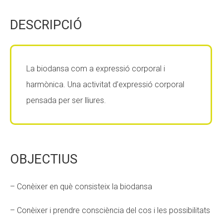
CONEIX FUNDESPLAI
CONEIX FUNDESPLAI
DESCRIPCIÓ
La Fundació
La Fundació
L'equip
L'equip
La biodansa com a expressió corporal i
Missió i valors
Missió i valors
harmònica. Una activitat d’expressió corporal
Els comptes clars
Els comptes clars
pensada per ser lliures.
Memòria d'activitats
Memòria d'activitats
Proposta educativa
Proposta educativa
OBJECTIUS
ACTUALITAT
ACTUALITAT
Notícies
Notícies
– Conèixer en què consisteix la biodansa
Butlletins
Butlletins
– Conèixer i prendre consciència del cos i les possibilitats
Diari de la Fundació
Diari de la Fundació