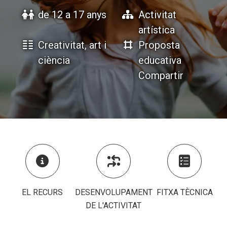
de 12 a 17 anys
Activitat
artística
ACCIÓ SOCIAL I JOVES
ACCIÓ SOCIAL I JOVES
Creativitat, art i
Proposta
ciència
educativa
Compartir
ESPLAIS
ESPLAIS
SUPORT TERCER SECTOR
SUPORT TERCER SECTOR



EL RECURS
DESENVOLUPAMENT
FITXA TÈCNICA
DE L'ACTIVITAT